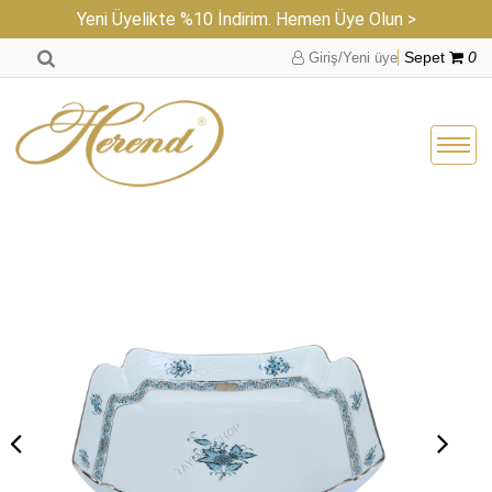
Yeni Üyelikte %10 İndirim. Hemen Üye Olun >
Giriş/Yeni üye
Sepet
0