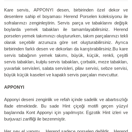
Kare servis, APPONYI desen, birbirinden özel dekor ve
desenlere sahip el boyaması Herend Porselen koleksiyonu ile
sofralarınızı zenginleştirin. Servis parça ve tabaklarını değişik
boylarda yemek tabakları ile tamamlayabilirsiniz. Herend
porselen yemek takımınızı oluştururken, takım parçalarınızı tekli
olarak seçebilir arzunuza göre set oluşturabilirsiniz. Ayrıca
birbirinden farklı desen ve dekorları da karıştırabilirsiniz.Bu kare
servis tabağının yemek takımı, büyük, küçük, renkli, çeşitli
servis tabakları, kulplu servis tabakları, çorbalık, meze tabakları,
yuvarlak servisleri, salata servisleri, pilav servisi, sebze servisi,
büyük küçük kaseleri ve kapaklı servis parçaları mevcuttur.
APPONYI
Apponyi deseni zenginlik ve refah içinde sadelik ve abartısızlığı
ifade etmektedir. Bu sade Hint çiçeği motifi geçen yüzyıl
başlarında Kont Apponyi için yapılmıştır. Egzotik Hint izleri ve
burjuvazi zarifliği ile bezenmiştir.
Her şey el yapımı… Herend sadece porselen değildir... Herend