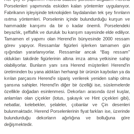
Porselenleri yapımında eskiden kalan yöntemler uygulanıyor.
Fabrikanın işleyişinde teknolojiden faydalanılan tek şey fırınların
ısıtma yöntemleri. Porselenin içinde bulundurduğu kurşun ve
hammadde karışımı da bir o kadar önemli. Porselendeki
beyazlık, şeffaflık ve duruluk bu karışım sayesinde elde ediliyor.
Tamamen el yapımı olan Herend’in bünyesinde 2000 ressam
görev yapıyor. Ressamlar figürleri işlerken tamamen gün
ışığından yararlanıyorlar. Ressamlar ancak “Baş ressam”
oldukları takdirde figürlerinin altına imza atma yetkisine sahip
olabiliyorlar. Bunların yanı sıra Herend müşterileri Herend’in
üretiminden bu yana aldıkları herhangi bir ürünün kaybolan ya da
kırılan parçasını Herend’e sipariş verilerek yeniden sahip olma
şansına sahipler. Herend’in diğer bir özelliği ise, süslemelerde
özellikle doğadan esinlenmesi. Dekorları arasında özel kuşlar,
anlamları olan çiçekler (lotus, şakayık ve Hint çiçekleri gibi),
nebatlar, kelebekler, şelaleler, çobanlar ve Çin desenleri
bulunmaktadır. Herend Porselenlerinin fiyat farkları ise, üzerinde
bulundurduğu dekorların ağırlığına ve bolluğuna göre
değişmektedir.