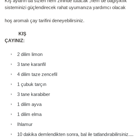
Kış ayların da sizleri hem zihinde tutacak ,hem de bağışıklık
sisteminizi güçlendirecek rahat uyumanıza yardımcı olacak
hoş aromalı çay tarifini deneyebilirsiniz.
KIŞ
ÇAYINIZ:
2 dilim limon
3 tane karanfil
4 dilim taze zencefil
1 çubuk tarçın
3 tane karabiber
1 dilim ayva
1 dilim elma
Ihlamur
10 dakika demlendikten sonra, bal ile tatlandırabilirsiniz....