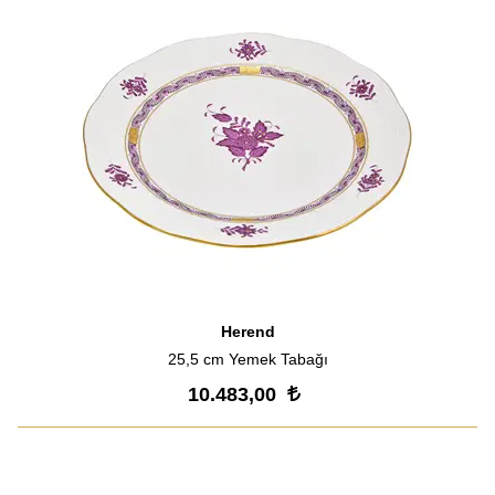
Herend
25,5 cm Yemek Tabağı
10.483,00