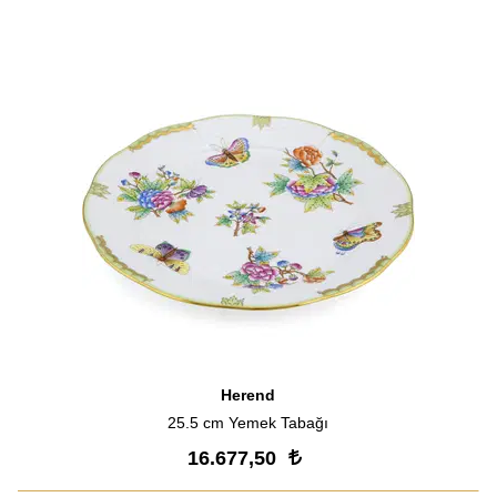
Herend
25.5 cm Yemek Tabağı
16.677,50