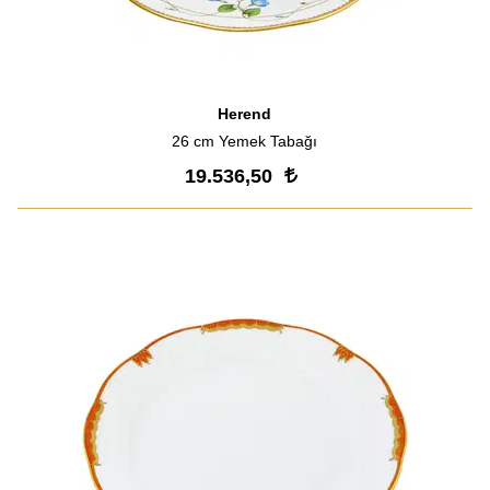
Herend
26 cm Yemek Tabağı
19.536,50