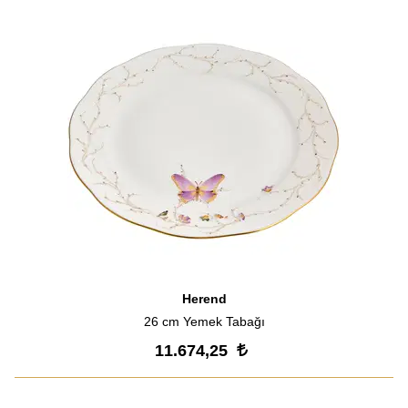
Herend
26 cm Yemek Tabağı
11.674,25