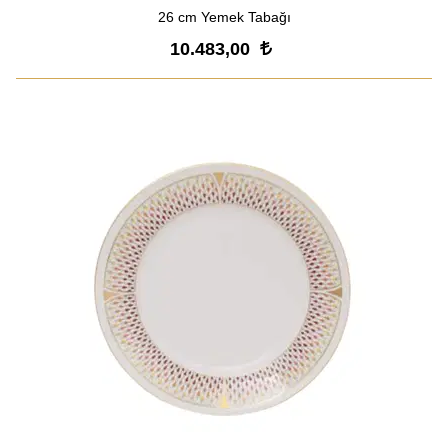
26 cm Yemek Tabağı
10.483,00