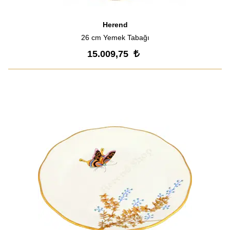
Herend
26 cm Yemek Tabağı
15.009,75