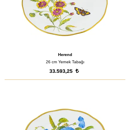
Herend
26 cm Yemek Tabağı
33.593,25