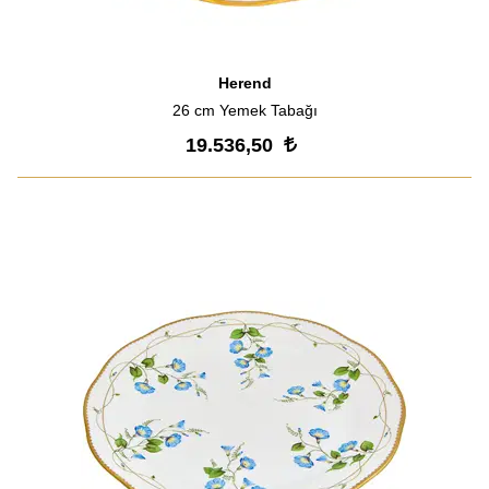
Herend
26 cm Yemek Tabağı
19.536,50