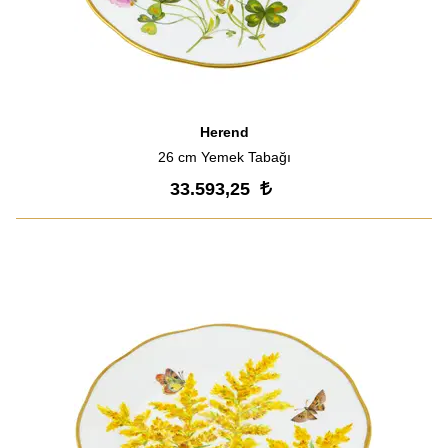
Herend
26 cm Yemek Tabağı
33.593,25