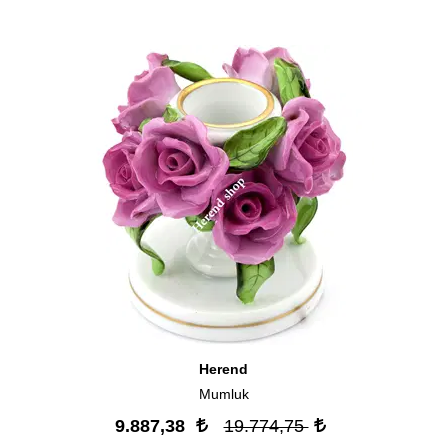
Herend
Mumluk
9.887,38
19.774,75