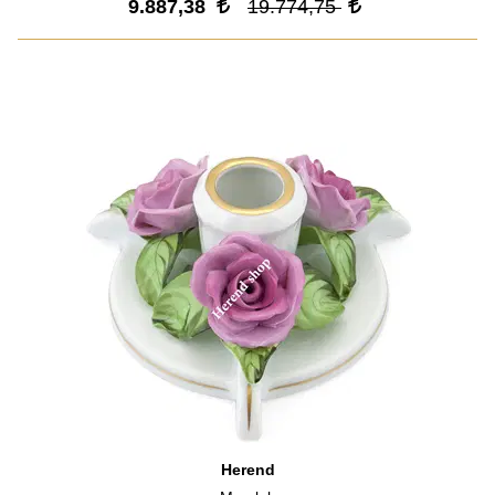
9.887,38
19.774,75
Herend