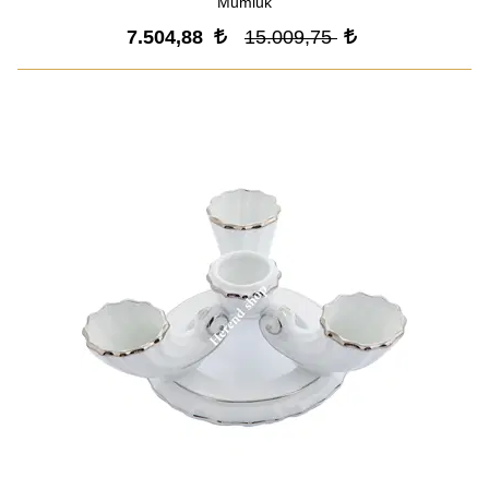
Mumluk
7.504,88
15.009,75