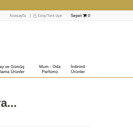
Anasayfa
Giriş/Yeni üye
Sepet
0
lay ve Gümüş
Mum - Oda
İndirimli
lama Ürünler
Parfümü
Ürünler
a...