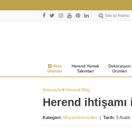
Site içi Arama
Yeni
Herend Yemek
Dekorasyon
Ürünler
Takımları
Ürünleri
Anasayfa
>
Herend Blog
Herend ihtişamı i
Kategori:
Müşterilerimizden
|
Tarih:
5 Aralık