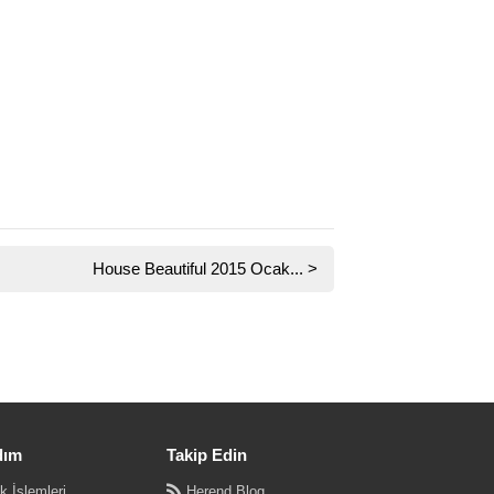
House Beautiful 2015 Ocak...
>
dım
Takip Edin
k İşlemleri
Herend Blog