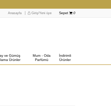
Anasayfa
Giriş/Yeni üye
Sepet
0
lay ve Gümüş
Mum - Oda
İndirimli
lama Ürünler
Parfümü
Ürünler