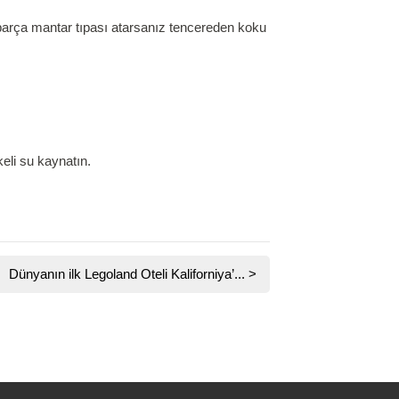
 parça mantar tıpası atarsanız tencereden koku
eli su kaynatın.
Dünyanın ilk Legoland Oteli Kaliforniya’...
>