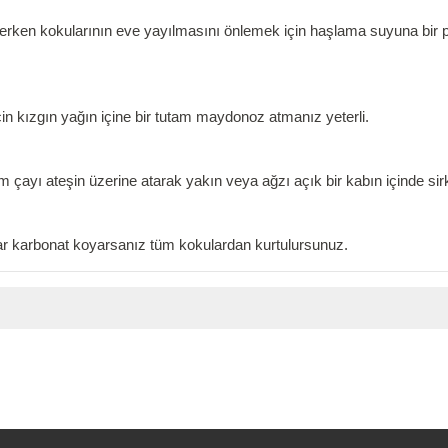
işerken kokularının eve yayılmasını önlemek için haşlama suyuna bir
 kızgın yağın içine bir tutam maydonoz atmanız yeterli.
 çayı ateşin üzerine atarak yakın veya ağzı açık bir kabın içinde sirk
tar karbonat koyarsanız tüm kokulardan kurtulursunuz.