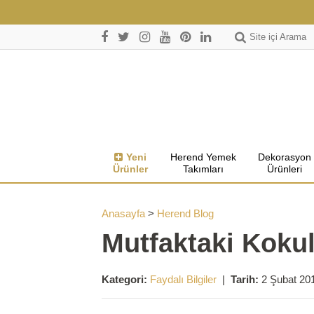
Site içi Arama
Yeni
Herend Yemek
Dekorasyon
Ürünler
Takımları
Ürünleri
Anasayfa
>
Herend Blog
Mutfaktaki Kokula
Kategori:
Faydalı Bilgiler
|
Tarih:
2 Şubat 20