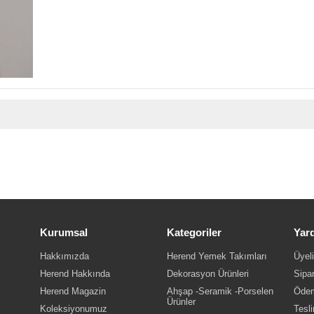
.
Kurumsal
Kategoriler
Yar
Hakkımızda
Herend Yemek Takımları
Üyeli
Herend Hakkında
Dekorasyon Ürünleri
Sipar
Herend Magazin
Ahşap -Seramik -Porselen
Ödem
Ürünler
Koleksiyonumuz
Tesli