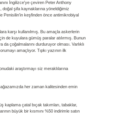
ını İngilizce’ye çeviren Peter Anthony
m, doğal şifa kaynaklarına yöneldiğimiz
e Penisilin’in keşfinden önce antimikrobiyal
ara karşı kullanılmış. Bu amaçla askerlerin
için de kuyulara gümüş paralar atılırmış. Bunun
a da çoğalmalarını durduruyor olması. Varlıklı
orumayı amaçlıyor. Tıpkı yazının ilk
onudaki araştırmayı siz meraklılarına
e mağazamızda her zaman kalitesinden emin
 kaplama çatal bıçak takımları, tabaklar,
larının büyük bir kısmını %50 indirimle satın