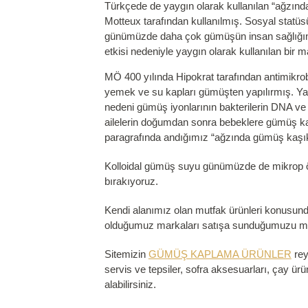
Türkçede de yaygın olarak kullanılan “ağzınd
Motteux tarafından kullanılmış. Sosyal statüsü
günümüzde daha çok gümüşün insan sağlığına fay
etkisi nedeniyle yaygın olarak kullanılan bir 
MÖ 400 yılında Hipokrat tarafından antimikro
yemek ve su kapları gümüşten yapılırmış. Yara
nedeni gümüş iyonlarının bakterilerin DNA ve 
ailelerin doğumdan sonra bebeklere gümüş kaşı
paragrafında andığımız “ağzında gümüş kaşık
Kolloidal gümüş suyu günümüzde de mikrop öld
bırakıyoruz.
Kendi alanımız olan mutfak ürünleri konusun
olduğumuz markaları satışa sunduğumuzu müşte
Sitemizin
GÜMÜŞ KAPLAMA ÜRÜNLER
rey
servis ve tepsiler, sofra aksesuarları, çay ür
alabilirsiniz.