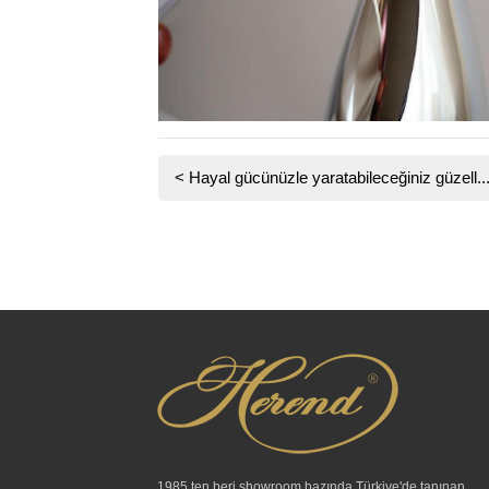
<
Hayal gücünüzle yaratabileceğiniz güzell..
1985 ten beri showroom bazında Türkiye'de tanınan