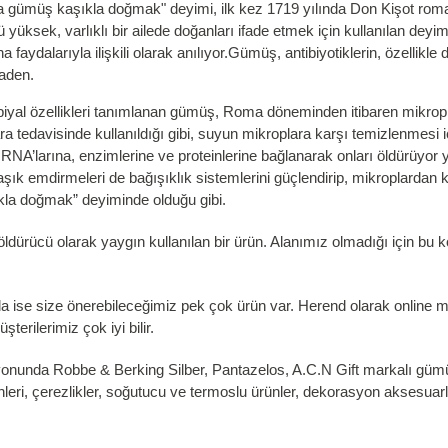
a gümüş kaşıkla doğmak" deyimi, ilk kez 1719 yılında Don Kişot roman
 yüksek, varlıklı bir ailede doğanları ifade etmek için kullanılan deyi
dalarıyla ilişkili olarak anılıyor.Gümüş, antibiyotiklerin, özellikle d
maden.
biyal özellikleri tanımlanan gümüş, Roma döneminden itibaren mikropl
 tedavisinde kullanıldığı gibi, suyun mikroplara karşı temizlenmesi 
RNA’larına, enzimlerine ve proteinlerine bağlanarak onları öldürüyor y
k emdirmeleri de bağışıklık sistemlerini güçlendirip, mikroplardan k
la doğmak” deyiminde olduğu gibi.
ürücü olarak yaygın kullanılan bir ürün. Alanımız olmadığı için bu k
da ise size önerebileceğimiz pek çok ürün var. Herend olarak onlin
rilerimiz çok iyi bilir.
onunda Robbe & Berking Silber, Pantazelos, A.C.N Gift markalı gümüş
ünleri, çerezlikler, soğutucu ve termoslu ürünler, dekorasyon aksesuar