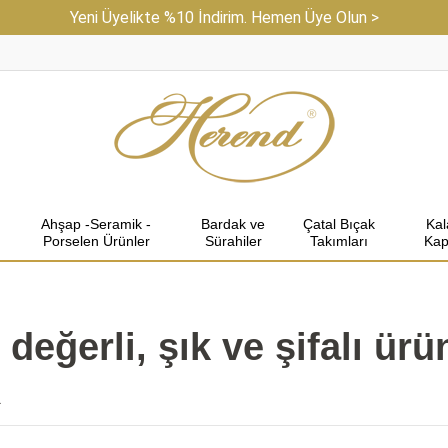
Yeni Üyelikte %10 İndirim. Hemen Üye Olun >
Ahşap -Seramik -
Bardak ve
Çatal Bıçak
Ka
Porselen Ürünler
Sürahiler
Takımları
Kap
, değerli, şık ve şifalı ür
1