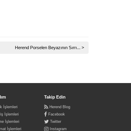
Herend Porselen Beyazının Sırrı...
>
dım
Takip Edin
k İşlemleri
Herend Blog
iş İşlemleri
Facebook
e İşlemleri
Twitter
mat İşlemleri
Instagram