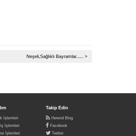
Neşeli,Sağlıklı Bayramlar......
>
dım
Takip Edin
k İşlemleri
Herend Blog
iş İşlemleri
Facebook
e İşlemleri
Twitter