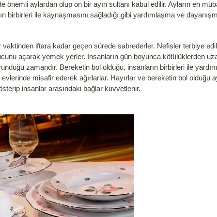
e önemli aylardan olup on bir ayın sultanı kabul edilir. Ayların en m
arın birbirleri ile kaynaşmasını sağladığı gibi yardımlaşma ve dayan
vaktinden iftara kadar geçen sürede sabrederler. Nefisler terbiye edil
ucunu açarak yemek yerler. İnsanların gün boyunca kötülüklerden uzak 
duğu zamandır. Bereketin bol olduğu, insanların birbirleri ile yardımla
di evlerinde misafir ederek ağırlarlar. Hayırlar ve bereketin bol olduğu a
sterip insanlar arasındaki bağlar kuvvetlenir.