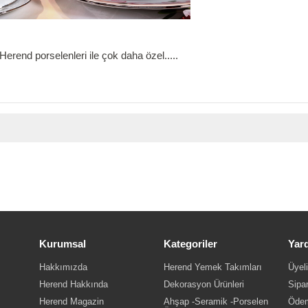
erend porselenleri ile çok daha özel.....
.
Kurumsal
Kategoriler
Yar
Hakkımızda
Herend Yemek Takımları
Üyeli
Herend Hakkında
Dekorasyon Ürünleri
Sipar
Herend Magazin
Ahşap -Seramik -Porselen
Ödem