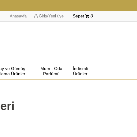
Anasayfa
Giriş/Yeni üye
Sepet
0
lay ve Gümüş
Mum - Oda
İndirimli
lama Ürünler
Parfümü
Ürünler
eri