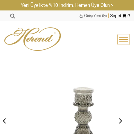
Yeni Üyelikte %10 İndirim. Hemen Üye Olun >
Giriş/Yeni üye
Sepet
0