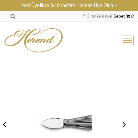
Yeni Üyelikte %10 İndirim. Hemen Üye Olun >
Giriş/Yeni üye
Sepet
0