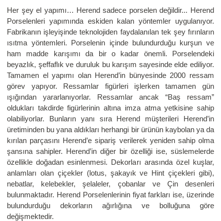
Her şey el yapımı… Herend sadece porselen değildir... Herend
Porselenleri yapımında eskiden kalan yöntemler uygulanıyor.
Fabrikanın işleyişinde teknolojiden faydalanılan tek şey fırınların
ısıtma yöntemleri. Porselenin içinde bulundurduğu kurşun ve
ham madde karışımı da bir o kadar önemli. Porselendeki
beyazlık, şeffaflık ve duruluk bu karışım sayesinde elde ediliyor.
Tamamen el yapımı olan Herend’in bünyesinde 2000 ressam
görev yapıyor. Ressamlar figürleri işlerken tamamen gün
ışığından yararlanıyorlar. Ressamlar ancak “Baş ressam”
oldukları takdirde figürlerinin altına imza atma yetkisine sahip
olabiliyorlar. Bunların yanı sıra Herend müşterileri Herend’in
üretiminden bu yana aldıkları herhangi bir ürünün kaybolan ya da
kırılan parçasını Herend’e sipariş verilerek yeniden sahip olma
şansına sahipler. Herend’in diğer bir özelliği ise, süslemelerde
özellikle doğadan esinlenmesi. Dekorları arasında özel kuşlar,
anlamları olan çiçekler (lotus, şakayık ve Hint çiçekleri gibi),
nebatlar, kelebekler, şelaleler, çobanlar ve Çin desenleri
bulunmaktadır. Herend Porselenlerinin fiyat farkları ise, üzerinde
bulundurduğu dekorların ağırlığına ve bolluğuna göre
değişmektedir.