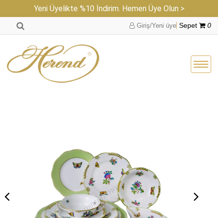
Yeni Üyelikte %10 İndirim. Hemen Üye Olun >
Giriş/Yeni üye
Sepet
0