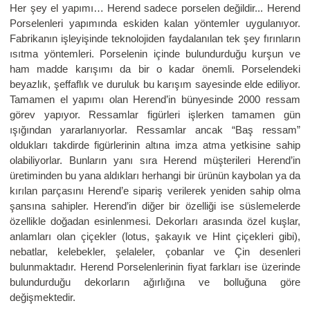
Her şey el yapımı… Herend sadece porselen değildir... Herend
Porselenleri yapımında eskiden kalan yöntemler uygulanıyor.
Fabrikanın işleyişinde teknolojiden faydalanılan tek şey fırınların
ısıtma yöntemleri. Porselenin içinde bulundurduğu kurşun ve
ham madde karışımı da bir o kadar önemli. Porselendeki
beyazlık, şeffaflık ve duruluk bu karışım sayesinde elde ediliyor.
Tamamen el yapımı olan Herend’in bünyesinde 2000 ressam
görev yapıyor. Ressamlar figürleri işlerken tamamen gün
ışığından yararlanıyorlar. Ressamlar ancak “Baş ressam”
oldukları takdirde figürlerinin altına imza atma yetkisine sahip
olabiliyorlar. Bunların yanı sıra Herend müşterileri Herend’in
üretiminden bu yana aldıkları herhangi bir ürünün kaybolan ya da
kırılan parçasını Herend’e sipariş verilerek yeniden sahip olma
şansına sahipler. Herend’in diğer bir özelliği ise süslemelerde
özellikle doğadan esinlenmesi. Dekorları arasında özel kuşlar,
anlamları olan çiçekler (lotus, şakayık ve Hint çiçekleri gibi),
nebatlar, kelebekler, şelaleler, çobanlar ve Çin desenleri
bulunmaktadır. Herend Porselenlerinin fiyat farkları ise üzerinde
bulundurduğu dekorların ağırlığına ve bolluğuna göre
değişmektedir.