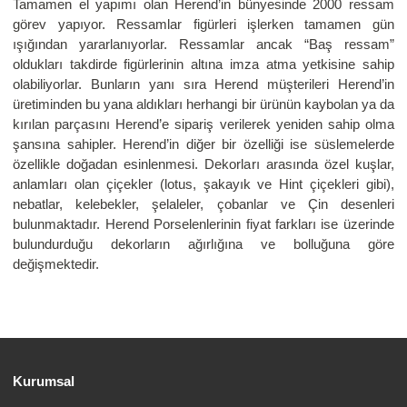
Tamamen el yapımı olan Herend’in bünyesinde 2000 ressam
görev yapıyor. Ressamlar figürleri işlerken tamamen gün
ışığından yararlanıyorlar. Ressamlar ancak “Baş ressam”
oldukları takdirde figürlerinin altına imza atma yetkisine sahip
olabiliyorlar. Bunların yanı sıra Herend müşterileri Herend’in
üretiminden bu yana aldıkları herhangi bir ürünün kaybolan ya da
kırılan parçasını Herend’e sipariş verilerek yeniden sahip olma
şansına sahipler. Herend’in diğer bir özelliği ise süslemelerde
özellikle doğadan esinlenmesi. Dekorları arasında özel kuşlar,
anlamları olan çiçekler (lotus, şakayık ve Hint çiçekleri gibi),
nebatlar, kelebekler, şelaleler, çobanlar ve Çin desenleri
bulunmaktadır. Herend Porselenlerinin fiyat farkları ise üzerinde
bulundurduğu dekorların ağırlığına ve bolluğuna göre
değişmektedir.
Kurumsal