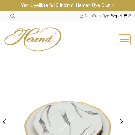
Yeni Üyelikte %10 İndirim. Hemen Üye Olun >
Giriş/Yeni üye
Sepet
0