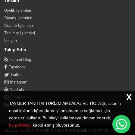
Yardım
Üyelik İşlemleri
Sipariş İşlemleri
Ödeme İşlemleri
Teslimat İşlemleri
İletişim
Takip Edin
Herend Blog
Facebook
Twitter
Instagram
YouTube
X
Pinterest
TAYMER TANITIM TURİZM AMBALAJ VE TİC. A.Ş., sitenin
Linkedin
nasıl kullanıldığını daha iyi anlamamızı sağlamak için
çerezleri kullanır. Bu siteyi kullanmaya devam ederek,
bu politikayı
kabul etmiş oluyorsunuz.
Copyright © 2026, TAYMER TANITIM TURİZM AMBALAJ VE TİC. A.Ş. |
İkipixel