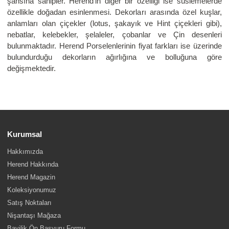
şansına sahipler. Herend’in diğer bir özelliği ise süslemelerde
özellikle doğadan esinlenmesi. Dekorları arasında özel kuşlar,
anlamları olan çiçekler (lotus, şakayık ve Hint çiçekleri gibi),
nebatlar, kelebekler, şelaleler, çobanlar ve Çin desenleri
bulunmaktadır. Herend Porselenlerinin fiyat farkları ise üzerinde
bulundurduğu dekorların ağırlığına ve bolluğuna göre
değişmektedir.
Kurumsal
Hakkımızda
Herend Hakkında
Herend Magazin
Koleksiyonumuz
Satış Noktaları
Nişantaşı Mağaza
Bayilik Ön Başvuru Formu