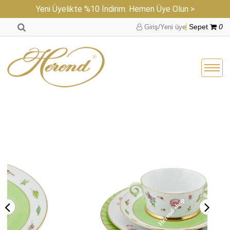
Yeni Üyelikte %10 İndirim. Hemen Üye Olun >
Giriş/Yeni üye
Sepet
0