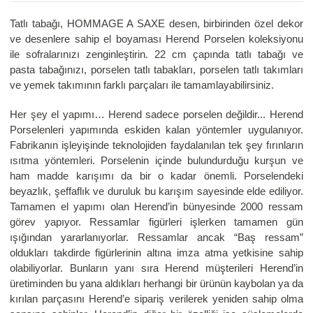
Tatlı tabağı, HOMMAGE A SAXE desen, birbirinden özel dekor
ve desenlere sahip el boyaması Herend Porselen koleksiyonu
ile sofralarınızı zenginleştirin. 22 cm çapında tatlı tabağı ve
pasta tabağınızı, porselen tatlı tabakları, porselen tatlı takımları
ve yemek takımının farklı parçaları ile tamamlayabilirsiniz.
Her şey el yapımı… Herend sadece porselen değildir... Herend
Porselenleri yapımında eskiden kalan yöntemler uygulanıyor.
Fabrikanın işleyişinde teknolojiden faydalanılan tek şey fırınların
ısıtma yöntemleri. Porselenin içinde bulundurduğu kurşun ve
ham madde karışımı da bir o kadar önemli. Porselendeki
beyazlık, şeffaflık ve duruluk bu karışım sayesinde elde ediliyor.
Tamamen el yapımı olan Herend’in bünyesinde 2000 ressam
görev yapıyor. Ressamlar figürleri işlerken tamamen gün
ışığından yararlanıyorlar. Ressamlar ancak “Baş ressam”
oldukları takdirde figürlerinin altına imza atma yetkisine sahip
olabiliyorlar. Bunların yanı sıra Herend müşterileri Herend’in
üretiminden bu yana aldıkları herhangi bir ürünün kaybolan ya da
kırılan parçasını Herend’e sipariş verilerek yeniden sahip olma