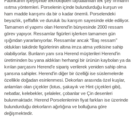
Fabrikanın işleyişinde teknolojiden faydalanılan tek şey fırınların
ısıtma yöntemleri. Porselenin içinde bulundurduğu kurşun ve
ham madde karışımı da bir o kadar önemli. Porselendeki
beyazlık, şeffaflık ve duruluk bu karışım sayesinde elde ediliyor.
Tamamen el yapımı olan Herend’in bünyesinde 2000 ressam
görev yapıyor. Ressamlar figürleri işlerken tamamen gün
ışığından yararlanıyorlar. Ressamlar ancak “Baş ressam”
oldukları takdirde figürlerinin altına imza atma yetkisine sahip
olabiliyorlar. Bunların yanı sıra Herend müşterileri Herend’in
üretiminden bu yana aldıkları herhangi bir ürünün kaybolan ya da
kırılan parçasını Herend’e sipariş verilerek yeniden sahip olma
şansına sahipler. Herend’in diğer bir özelliği ise süslemelerde
özellikle doğadan esinlenmesi. Dekorları arasında özel kuşlar,
anlamları olan çiçekler (lotus, şakayık ve Hint çiçekleri gibi),
nebatlar, kelebekler, şelaleler, çobanlar ve Çin desenleri
bulunmaktadır. Herend Porselenlerinin fiyat farkları ise üzerinde
bulundurduğu dekorların ağırlığına ve bolluğuna göre
değişmektedir.