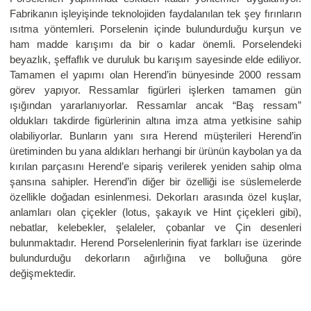
Fabrikanın işleyişinde teknolojiden faydalanılan tek şey fırınların
ısıtma yöntemleri. Porselenin içinde bulundurduğu kurşun ve
ham madde karışımı da bir o kadar önemli. Porselendeki
beyazlık, şeffaflık ve duruluk bu karışım sayesinde elde ediliyor.
Tamamen el yapımı olan Herend’in bünyesinde 2000 ressam
görev yapıyor. Ressamlar figürleri işlerken tamamen gün
ışığından yararlanıyorlar. Ressamlar ancak “Baş ressam”
oldukları takdirde figürlerinin altına imza atma yetkisine sahip
olabiliyorlar. Bunların yanı sıra Herend müşterileri Herend’in
üretiminden bu yana aldıkları herhangi bir ürünün kaybolan ya da
kırılan parçasını Herend’e sipariş verilerek yeniden sahip olma
şansına sahipler. Herend’in diğer bir özelliği ise süslemelerde
özellikle doğadan esinlenmesi. Dekorları arasında özel kuşlar,
anlamları olan çiçekler (lotus, şakayık ve Hint çiçekleri gibi),
nebatlar, kelebekler, şelaleler, çobanlar ve Çin desenleri
bulunmaktadır. Herend Porselenlerinin fiyat farkları ise üzerinde
bulundurduğu dekorların ağırlığına ve bolluğuna göre
değişmektedir.