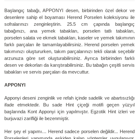
Başlangıç tabağı, APPONYI
desen, birbirinden özel dekor ve
desenlere sahip el boyaması Herend Porselen koleksiyonu ile
sofralarınızı zenginleştirin. 25.5 cm çapında başlangıç
tabağınızı, ana yemek tabakları, porselen tatlı tabakları,
porselen salata ve ekmek tabakları, kaseler ve yemek takımının
farklı parçaları ile tamamlayabilirsiniz. Herend porselen yemek
takımınızı oluştururken, takım parçalarınızı tekli olarak seçebilir
arzunuza göre set oluşturabilirsiniz. Ayrıca birbirinden farklı
desen ve dekorları da karıştırabilirsiniz. Bu tabağın çeşitli servis
tabakları ve servis parçaları da mevcuttur.
APPONYI
Apponyi deseni zenginlik ve refah içinde sadelik ve abartısızlığı
ifade etmektedir. Bu sade Hint çiçeği motifi geçen yüzyıl
başlarında Kont Apponyi için yapılmıştır. Egzotik Hint izleri ve
burjuvazi zarifliği ile bezenmiştir.
Her şey el yapımı… Herend sadece porselen değildir... Herend
Porselenleri yapımında eskiden kalan yöntemler uygulanıyor.