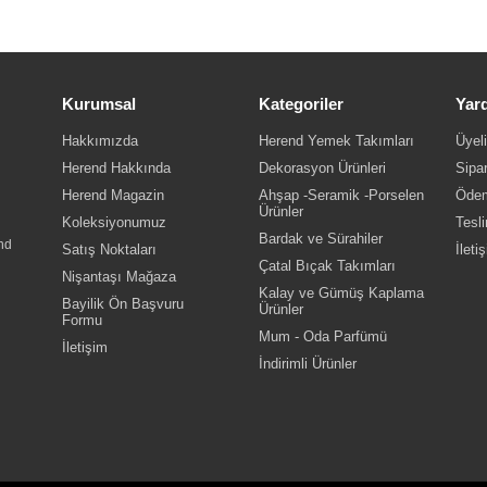
Kurumsal
Kategoriler
Yar
Hakkımızda
Herend Yemek Takımları
Üyeli
Herend Hakkında
Dekorasyon Ürünleri
Sipar
Herend Magazin
Ahşap -Seramik -Porselen
Ödem
Ürünler
Koleksiyonumuz
Tesli
Bardak ve Sürahiler
nd
Satış Noktaları
İleti
Çatal Bıçak Takımları
Nişantaşı Mağaza
Kalay ve Gümüş Kaplama
Bayilik Ön Başvuru
Ürünler
Formu
Mum - Oda Parfümü
İletişim
İndirimli Ürünler