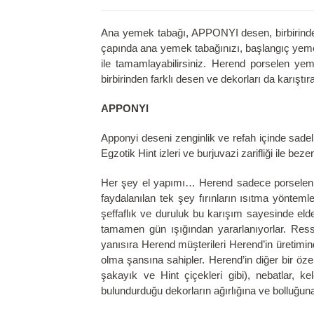
Ana yemek tabağı, APPONYI desen, birbirinden
çapında ana yemek tabağınızı, başlangıç yemek 
ile tamamlayabilirsiniz. Herend porselen yeme
birbirinden farklı desen ve dekorları da karıştır
APPONYI
Apponyi deseni zenginlik ve refah içinde sadeli
Egzotik Hint izleri ve burjuvazi zarifliği ile beze
Her şey el yapımı… Herend sadece porselen de
faydalanılan tek şey fırınların ısıtma yönte
şeffaflık ve duruluk bu karışım sayesinde el
tamamen gün ışığından yararlanıyorlar. Ressa
yanısıra Herend müşterileri Herend’in üretimin
olma şansına sahipler. Herend’in diğer bir özel
şakayık ve Hint çiçekleri gibi), nebatlar, ke
bulundurduğu dekorların ağırlığına ve bolluğun