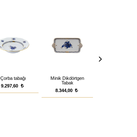
Çorba tabağı
Minik Dikdörtgen
Salata Tabağı
Tabak
9.297,60
10.489,60
8.344,00