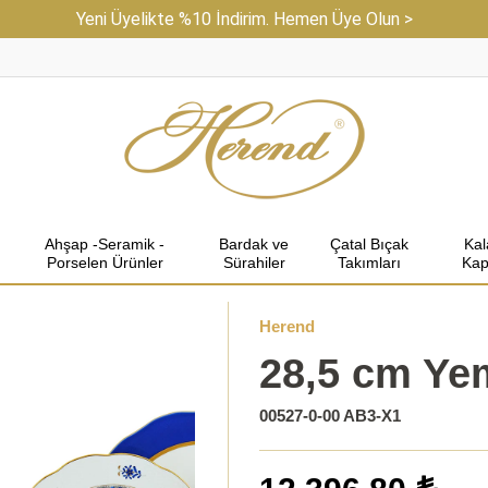
Yeni Üyelikte %10 İndirim. Hemen Üye Olun >
Ahşap -Seramik -
Bardak ve
Çatal Bıçak
Ka
Porselen Ürünler
Sürahiler
Takımları
Kap
Herend
28,5 cm Ye
00527-0-00 AB3-X1