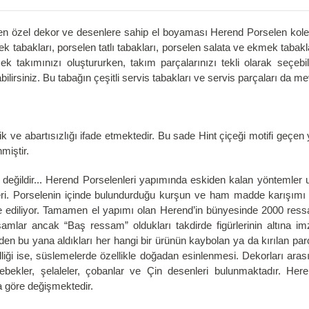
 özel dekor ve desenlere sahip el boyaması Herend Porselen koleksiy
tabakları, porselen tatlı tabakları, porselen salata ve ekmek tabakla
k takımınızı oluştururken, takım parçalarınızı tekli olarak seçebili
abilirsiniz. Bu tabağın çeşitli servis tabakları ve servis parçaları da me
k ve abartısızlığı ifade etmektedir. Bu sade Hint çiçeği motifi geçen 
nmiştir.
ğildir... Herend Porselenleri yapımında eskiden kalan yöntemler uyg
mleri. Porselenin içinde bulundurduğu kurşun ve ham madde karışımı 
de ediliyor. Tamamen el yapımı olan Herend’in bünyesinde 2000 ressa
mlar ancak “Baş ressam” oldukları takdirde figürlerinin altına imza
den bu yana aldıkları her hangi bir ürünün kaybolan ya da kırılan par
liği ise, süslemelerde özellikle doğadan esinlenmesi. Dekorları arası
lebekler, şelaleler, çobanlar ve Çin desenleri bulunmaktadır. Heren
a göre değişmektedir.