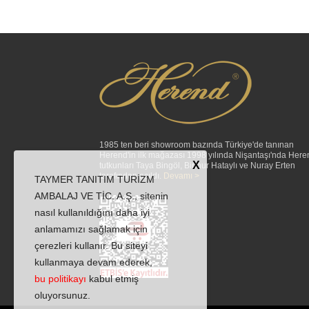
1985 ten beri showroom bazında Türkiye'de tanınan
Herend'in ilk mağazası 1998 yılında Nişantaşı'nda Here
X
tutkunları Taya Bingöl, Binnur Hataylı ve Nuray Erten
tarafından açıldı.
Devamı >
TAYMER TANITIM TURİZM
AMBALAJ VE TİC. A.Ş., sitenin
nasıl kullanıldığını daha iyi
anlamamızı sağlamak için
çerezleri kullanır. Bu siteyi
kullanmaya devam ederek,
bu politikayı
kabul etmiş
oluyorsunuz.