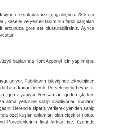
onu ile sofralarınızı zenginleştirin. 28.5 cm
rı, kaseler ve yemek takımının farklı parçaları
r arzunuza göre set oluşturabilirsiniz. Ayrıca
vcuttur.
yüzyıl başlarında Kont Apponyi için yapılmıştır.
ulanıyor. Fabrikanın işleyişinde teknolojiden
da bir o kadar önemli. Porselendeki beyazlık,
m görev yapıyor. Ressamlar figürleri işlerken
 atma yetkisine sahip olabiliyorlar. Bunların
çasını Herend’e sipariş verilerek yeniden sahip
nda özel kuşlar, anlamları olan çiçekler (lotus,
d Porselenlerinin fiyat farkları ise, üzerinde