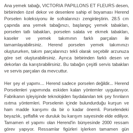
Ana yemek tabağı, VICTORIA PAPILLONS ET FLEURS desen,
birbirinden özel dekor ve desenlere sahip el boyaması Herend
Porselen koleksiyonu ile sofralarınızı zenginleştirin. 28.5 cm
çapında ana yemek tabağınızı, başlangıç yemek tabakları,
porselen tatlı tabakları, porselen salata ve ekmek tabakları,
kaseler ve yemek takımının farklı parçaları ile
tamamlayabilirsiniz. Herend porselen yemek takımınızı
oluştururken, takım parçalarınızı tekli olarak seçebilir arzunuza
göre set oluşturabilirsiniz. Ayrıca birbirinden farklı desen ve
dekorları da karıştırabilirsiniz. Bu tabağın çeşitli servis tabakları
ve servis parçaları da mevcuttur.
Her şey el yapımı… Herend sadece porselen değildir... Herend
Porselenleri yapımında eskiden kalan yöntemler uygulanıyor.
Fabrikanın işleyişinde teknolojiden faydalanılan tek şey fırınların
ısıtma yöntemleri. Porselenin içinde bulundurduğu kurşun ve
ham madde karışımı da bir o kadar önemli. Porselendeki
beyazlık, şeffaflık ve duruluk bu karışım sayesinde elde ediliyor.
Tamamen el yapımı olan Herend’in bünyesinde 2000 ressam
görev yapıyor. Ressamlar figürleri işlerken tamamen gün