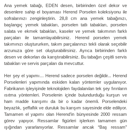
Ana yemek tabağı, EDEN desen, birbirinden özel dekor ve
desenlere sahip el boyaması Herend Porselen koleksiyonu ile
sofralarınızı zenginleştirin. 28,8 cm ana yemek tabağınızı,
başlangıç yemek tabakları, porselen tatlı tabakları, porselen
salata ve ekmek tabakları, kaseler ve yemek takımının farklı
parçaları ile tamamlayabilirsiniz. Herend porselen yemek
takımınızı oluştururken, takım parçalarınızı tekli olarak seçebilir
arzunuza göre set oluşturabilirsiniz. Ayrıca birbirinden farklı
desen ve dekorları da karıştırabilirsiniz. Bu tabağın çeşitli servis
tabakları ve servis parçaları da mevcuttur.
Her şey el yapımı… Herend sadece porselen değildir... Herend
Porselenleri yapımında eskiden kalan yöntemler uygulanıyor.
Fabrikanın işleyişinde teknolojiden faydalanılan tek şey fırınların
ısıtma yöntemleri. Porselenin içinde bulundurduğu kurşun ve
ham madde karışımı da bir o kadar önemli. Porselendeki
beyazlık, şeffaflık ve duruluk bu karışım sayesinde elde ediliyor.
Tamamen el yapımı olan Herend’in bünyesinde 2000 ressam
görev yapıyor. Ressamlar figürleri işlerken tamamen gün
ışığından yararlanıyorlar. Ressamlar ancak “Baş ressam”