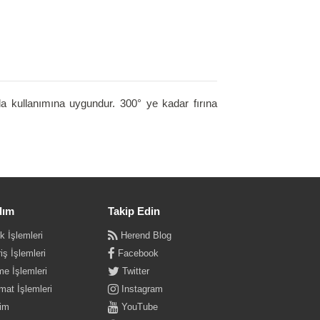
ıda kullanımına uygundur. 300° ye kadar fırına
dım
Takip Edin
k İşlemleri
Herend Blog
iş İşlemleri
Facebook
e İşlemleri
Twitter
mat İşlemleri
Instagram
şim
YouTube