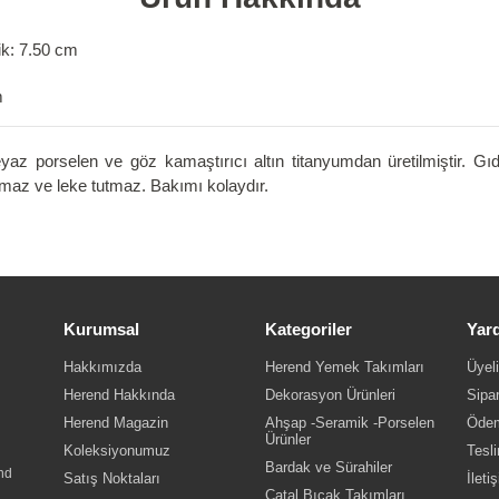
ik: 7.50 cm
m
eyaz porselen ve göz kamaştırıcı altın titanyumdan üretilmiştir. G
armaz ve leke tutmaz. Bakımı kolaydır.
Kurumsal
Kategoriler
Yar
Hakkımızda
Herend Yemek Takımları
Üyeli
Herend Hakkında
Dekorasyon Ürünleri
Sipar
Herend Magazin
Ahşap -Seramik -Porselen
Ödem
Ürünler
Koleksiyonumuz
Tesli
Bardak ve Sürahiler
nd
Satış Noktaları
İleti
Çatal Bıçak Takımları