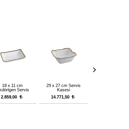
18 x 11 cm
29 x 27 cm Servis
22 x 22 cm Kar
kdörtgen Servis
Kasesi
Servis Kasesi
2.859,00
14.771,50
8.100,50