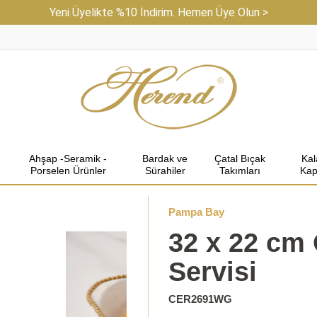
Yeni Üyelikte %10 İndirim. Hemen Üye Olun >
Ahşap -Seramik -
Bardak ve
Çatal Bıçak
Ka
Porselen Ürünler
Sürahiler
Takımları
Kap
Pampa Bay
32 x 22 cm 
Servisi
CER2691WG