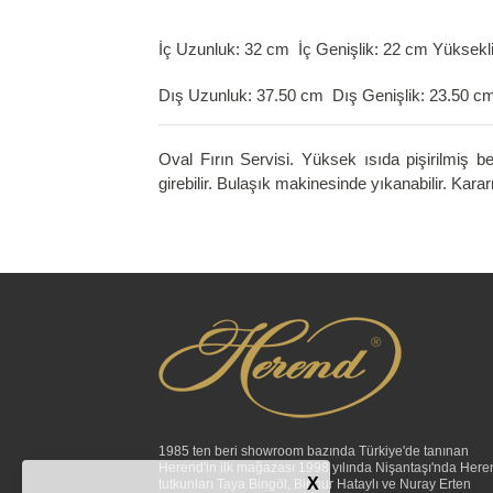
İç Uzunluk: 32
cm İç Genişlik: 22 cm Yüksekl
Dış Uzunluk: 37.50 cm Dış Genişlik: 23.50 c
Oval Fırın Servisi. Yüksek ısıda pişirilmiş b
girebilir. Bulaşık makinesinde yıkanabilir. Kar
1985 ten beri showroom bazında Türkiye'de tanınan
Herend'in ilk mağazası 1998 yılında Nişantaşı'nda Here
X
tutkunları Taya Bingöl, Binnur Hataylı ve Nuray Erten