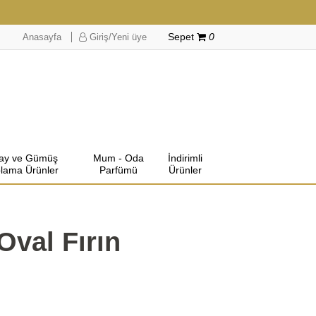
Anasayfa
Giriş/Yeni üye
Sepet
0
lay ve Gümüş
Mum - Oda
İndirimli
lama Ürünler
Parfümü
Ürünler
Oval Fırın