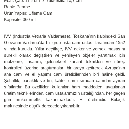
Ebat: Çap: 11,2 cm x Yükseklik: 10,7 cm
Renk: Pembe
Ürün Yapısı: Üfleme Cam
Kapasite: 360 ml
IVV (Industria Vetraria Valdarnese), Toskana'nın kalbindeki San
Giovanni Valdarno'da bir grup usta cam ustası tarafından 1952
yılında kuruldu. Yıllar geçtikçe, IVV, dekor ve yemek masasını
sürekli olarak değiştiren ve yenileyen objeler yaratmak için
malzeme, tasarım, geleneksel zanaat teknikleri ve süreç
kontrolleri üzerine araştırmaları bir araya getirerek Avrupa'nın
ana cam ve el yapımı cam üreticilerinden biri haline geldi.
Şeffaflık, parlaklık ve tın, kaliteli camı sıradan camdan ayıran
sıfatlardır. Bu özellikler, kullanılan ham maddeden, uygulanan
üretim tekniklerinden, cam ustalarımızın ustalığından, her geçen
gün mükemmellik kazanmaktadır. El üretimidir. Bulaşık
makinesinde düşük derecede yıkanabilir.