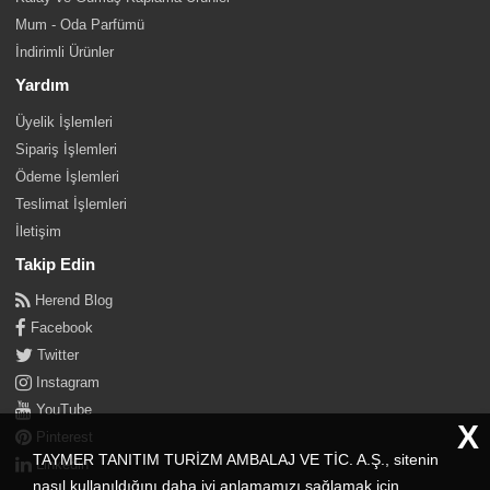
Mum - Oda Parfümü
İndirimli Ürünler
Yardım
Üyelik İşlemleri
Sipariş İşlemleri
Ödeme İşlemleri
Teslimat İşlemleri
İletişim
Takip Edin
Herend Blog
Facebook
Twitter
Instagram
YouTube
X
Pinterest
TAYMER TANITIM TURİZM AMBALAJ VE TİC. A.Ş., sitenin
Linkedin
nasıl kullanıldığını daha iyi anlamamızı sağlamak için