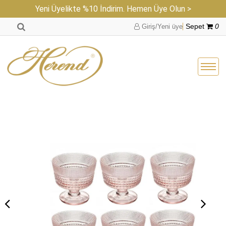
Yeni Üyelikte %10 İndirim. Hemen Üye Olun >
Giriş/Yeni üye
Sepet
0