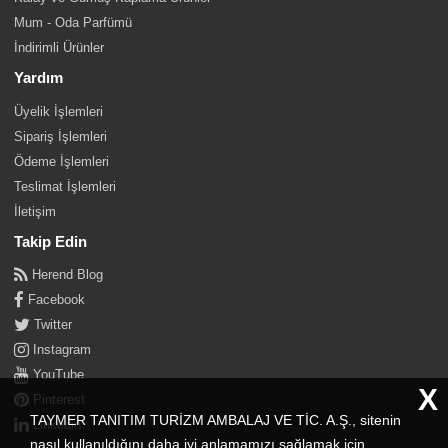
Mum - Oda Parfümü
İndirimli Ürünler
Yardım
Üyelik İşlemleri
Sipariş İşlemleri
Ödeme İşlemleri
Teslimat İşlemleri
İletişim
Takip Edin
Herend Blog
Facebook
Twitter
Instagram
YouTube
X
Pinterest
TAYMER TANITIM TURİZM AMBALAJ VE TİC. A.Ş., sitenin
Linkedin
nasıl kullanıldığını daha iyi anlamamızı sağlamak için