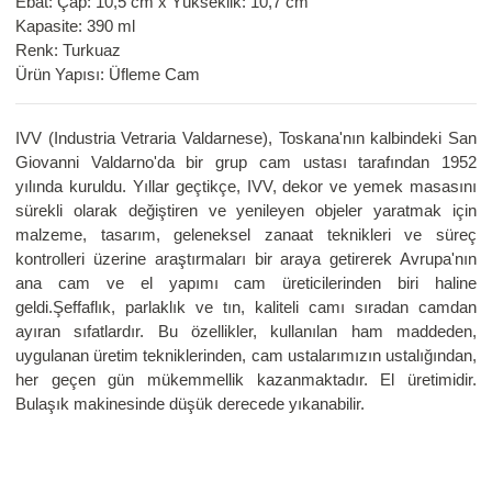
Ebat: Çap: 10,5 cm x Yükseklik: 10,7 cm
Kapasite: 390 ml
Renk: Turkuaz
Ürün Yapısı: Üfleme Cam
IVV (Industria Vetraria Valdarnese), Toskana'nın kalbindeki San
Giovanni Valdarno'da bir grup cam ustası tarafından 1952
yılında kuruldu. Yıllar geçtikçe, IVV, dekor ve yemek masasını
sürekli olarak değiştiren ve yenileyen objeler yaratmak için
malzeme, tasarım, geleneksel zanaat teknikleri ve süreç
kontrolleri üzerine araştırmaları bir araya getirerek Avrupa'nın
ana cam ve el yapımı cam üreticilerinden biri haline
geldi.Şeffaflık, parlaklık ve tın, kaliteli camı sıradan camdan
ayıran sıfatlardır. Bu özellikler, kullanılan ham maddeden,
uygulanan üretim tekniklerinden, cam ustalarımızın ustalığından,
her geçen gün mükemmellik kazanmaktadır. El üretimidir.
Bulaşık makinesinde düşük derecede yıkanabilir.