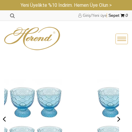
Yeni Üyelikte %10 İndirim. Hemen Üye Olun >
Giriş/Yeni üye
Sepet
0