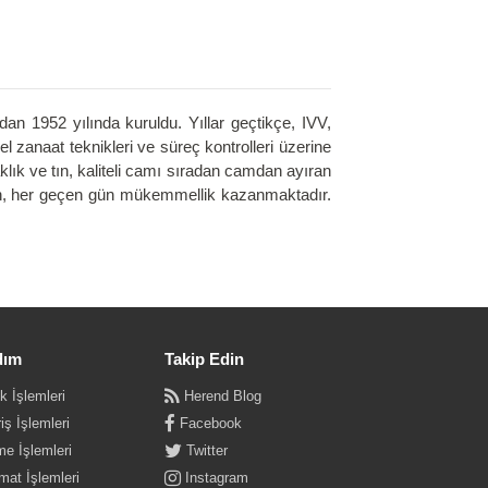
an 1952 yılında kuruldu. Yıllar geçtikçe, IVV,
 zanaat teknikleri ve süreç kontrolleri üzerine
aklık ve tın, kaliteli camı sıradan camdan ayıran
ndan, her geçen gün mükemmellik kazanmaktadır.
dım
Takip Edin
k İşlemleri
Herend Blog
iş İşlemleri
Facebook
e İşlemleri
Twitter
mat İşlemleri
Instagram