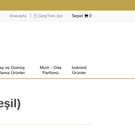
Anasayfa
Giriş/Yeni üye
Sepet
0
lay ve Gümüş
Mum - Oda
İndirimli
lama Ürünler
Parfümü
Ürünler
eşil)