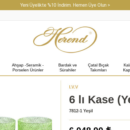
Yeni Üyelikte %10 İndirim. Hemen Üye Olun >
Ahşap -Seramik -
Bardak ve
Çatal Bıçak
Ka
Porselen Ürünler
Sürahiler
Takımları
Kap
I.V.V
6 lı Kase (Y
7812-1 Yeşil