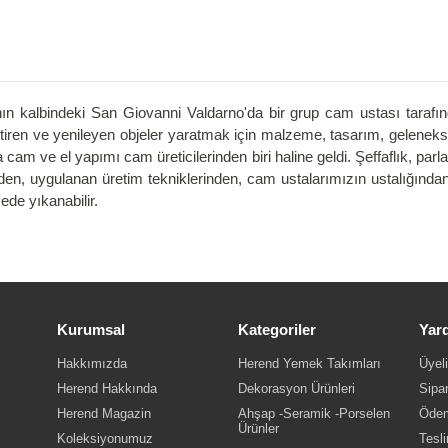
nın kalbindeki San Giovanni Valdarno'da bir grup cam ustası tarafınd
ren ve yenileyen objeler yaratmak için malzeme, tasarım, geleneksel
 cam ve el yapımı cam üreticilerinden biri haline geldi. Şeffaflık, parl
ddeden, uygulanan üretim tekniklerinden, cam ustalarımızın ustalığı
ede yıkanabilir.
Kurumsal
Kategoriler
Yar
Hakkımızda
Herend Yemek Takımları
Üyeli
Herend Hakkında
Dekorasyon Ürünleri
Sipar
Herend Magazin
Ahşap -Seramik -Porselen
Ödem
Ürünler
Koleksiyonumuz
Tesli