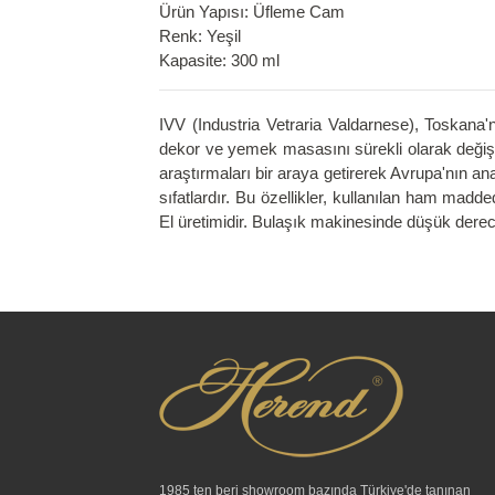
Ürün Yapısı: Üfleme Cam
Renk: Yeşil
Kapasite: 300 ml
IVV (Industria Vetraria Valdarnese), Toskana'
dekor ve yemek masasını sürekli olarak değişti
araştırmaları bir araya getirerek Avrupa'nın ana
sıfatlardır. Bu özellikler, kullanılan ham ma
El üretimidir. Bulaşık makinesinde düşük derec
1985 ten beri showroom bazında Türkiye'de tanınan