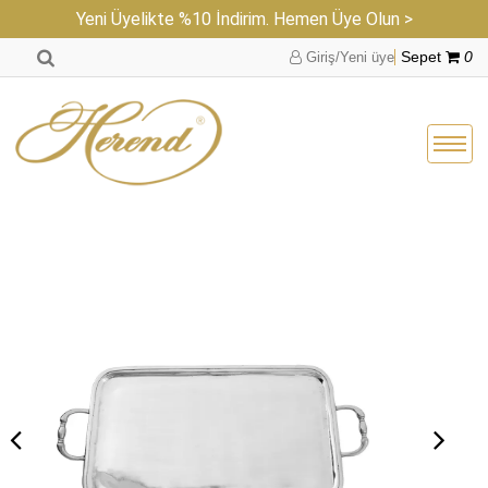
Yeni Üyelikte %10 İndirim. Hemen Üye Olun >
Giriş/Yeni üye
Sepet
0