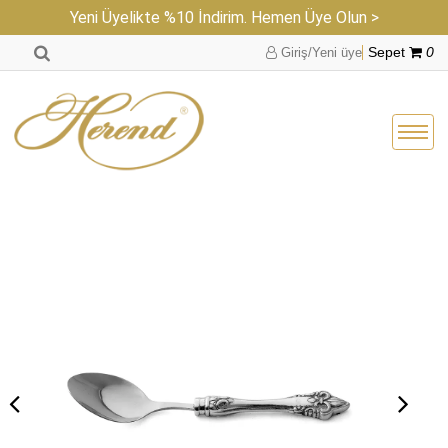
Yeni Üyelikte %10 İndirim. Hemen Üye Olun >
Giriş/Yeni üye
Sepet
0