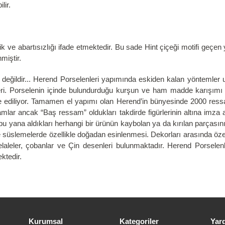
lir.
k ve abartısızlığı ifade etmektedir. Bu sade Hint çiçeği motifi geçen 
nmiştir.
ğildir... Herend Porselenleri yapımında eskiden kalan yöntemler uyg
mleri. Porselenin içinde bulundurduğu kurşun ve ham madde karışımı 
de ediliyor. Tamamen el yapımı olan Herend’in bünyesinde 2000 ressa
ar ancak “Baş ressam” oldukları takdirde figürlerinin altına imza at
bu yana aldıkları herhangi bir ürünün kaybolan ya da kırılan parçasın
ise süslemelerde özellikle doğadan esinlenmesi. Dekorları arasında özel
 şelaleler, çobanlar ve Çin desenleri bulunmaktadır. Herend Porselenl
ktedir.
Kurumsal
Kategoriler
Yar