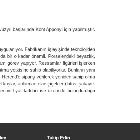
yüzyıl başlarında Kont Apponyi için yapılmıştır.
ulanıyor. Fabrikanın işleyişinde teknolojiden
da bir o kadar önemli. Porselendeki beyazlık,
m görev yapıyor. Ressamlar figürleri işlerken
ma yetkisine sahip olabiliyorlar. Bunların yanı
ı Herend’e sipariş verilerek yeniden sahip olma
 kuşlar, anlamları olan çiçekler (lotus, şakayık
erinin fiyat farkları ise üzerinde bulundurduğu
dım
Takip Edin