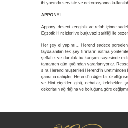
ihtiyacında serviste ve dekorasyonda kullanılabi
APPONYI
Apponyi deseni zenginlik ve refah içinde sadeli
Egzotik Hint izleri ve burjuvazi zarifliği ile beze
Her şey el yapımı… Herend sadece porselen de
faydalanılan tek şey fırınların ısıtma yönte
şeffaflık ve duruluk bu karışım sayesinde el
tamamen gün ışığından yararlanıyorlar. Ressaml
sıra Herend müşterileri Herend’in üretiminden 
şansına sahipler. Herend’in diğer bir özelliği 
ve Hint çiçekleri gibi), nebatlar, kelebekler,
dekorların ağırlığına ve bolluğuna göre değişme