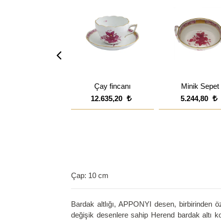
Çay fincanı
Minik Sepet
12.635,20
5.244,80
Çap: 10 cm
Bardak altlığı, APPONYI desen, birbirinden öz
değişik desenlere sahip Herend bardak altı kol