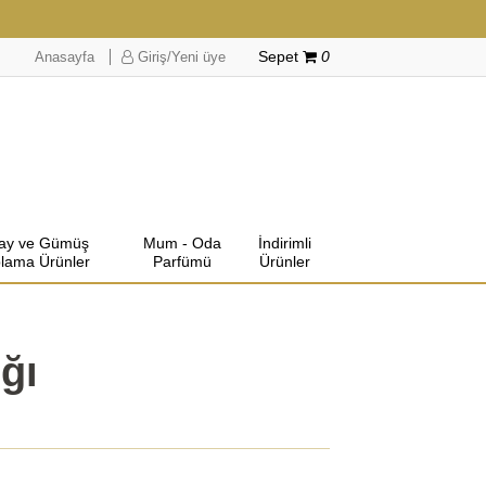
Anasayfa
Giriş/Yeni üye
Sepet
0
lay ve Gümüş
Mum - Oda
İndirimli
lama Ürünler
Parfümü
Ürünler
ığı