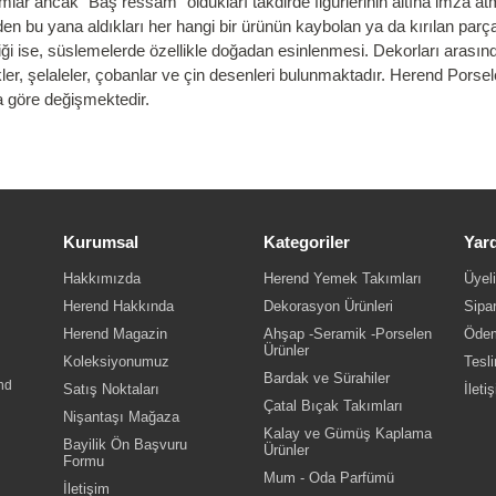
r ancak “Baş ressam” oldukları takdirde figürlerinin altına imza atma
en bu yana aldıkları her hangi bir ürünün kaybolan ya da kırılan parç
iği ise, süslemelerde özellikle doğadan esinlenmesi. Dekorları arasında
kler, şelaleler, çobanlar ve çin desenleri bulunmaktadır. Herend Porselen
a göre değişmektedir.
Kurumsal
Kategoriler
Yar
Hakkımızda
Herend Yemek Takımları
Üyeli
Herend Hakkında
Dekorasyon Ürünleri
Sipar
Herend Magazin
Ahşap -Seramik -Porselen
Ödem
Ürünler
Koleksiyonumuz
Tesli
Bardak ve Sürahiler
nd
Satış Noktaları
İleti
Çatal Bıçak Takımları
Nişantaşı Mağaza
Kalay ve Gümüş Kaplama
Bayilik Ön Başvuru
Ürünler
Formu
Mum - Oda Parfümü
İletişim