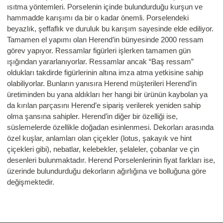
ısıtma yöntemleri. Porselenin içinde bulundurduğu kurşun ve
hammadde karışımı da bir o kadar önemli. Porselendeki
beyazlık, şeffaflık ve duruluk bu karışım sayesinde elde ediliyor.
Tamamen el yapımı olan Herend’in bünyesinde 2000 ressam
görev yapıyor. Ressamlar figürleri işlerken tamamen gün
ışığından yararlanıyorlar. Ressamlar ancak “Baş ressam”
oldukları takdirde figürlerinin altına imza atma yetkisine sahip
olabiliyorlar. Bunların yanısıra Herend müşterileri Herend’in
üretiminden bu yana aldıkları her hangi bir ürünün kaybolan ya
da kırılan parçasını Herend’e sipariş verilerek yeniden sahip
olma şansına sahipler. Herend’in diğer bir özelliği ise,
süslemelerde özellikle doğadan esinlenmesi. Dekorları arasında
özel kuşlar, anlamları olan çiçekler (lotus, şakayık ve hint
çiçekleri gibi), nebatlar, kelebekler, şelaleler, çobanlar ve çin
desenleri bulunmaktadır. Herend Porselenlerinin fiyat farkları ise,
üzerinde bulundurduğu dekorların ağırlığına ve bolluğuna göre
değişmektedir.