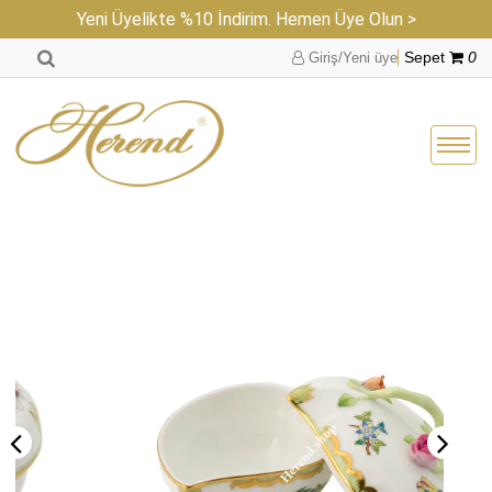
Yeni Üyelikte %10 İndirim. Hemen Üye Olun >
Giriş/Yeni üye
Sepet
0