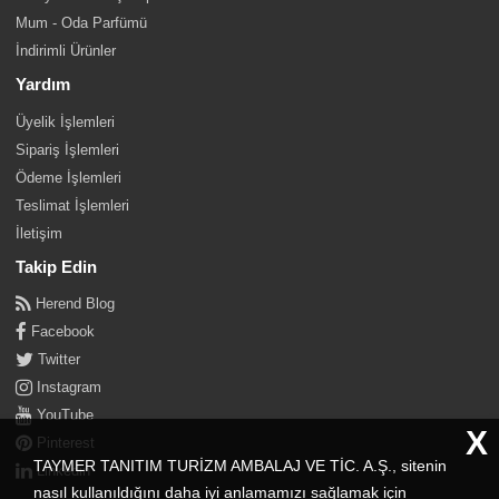
Mum - Oda Parfümü
İndirimli Ürünler
Yardım
Üyelik İşlemleri
Sipariş İşlemleri
Ödeme İşlemleri
Teslimat İşlemleri
İletişim
Takip Edin
Herend Blog
Facebook
Twitter
Instagram
YouTube
X
Pinterest
TAYMER TANITIM TURİZM AMBALAJ VE TİC. A.Ş., sitenin
Linkedin
nasıl kullanıldığını daha iyi anlamamızı sağlamak için