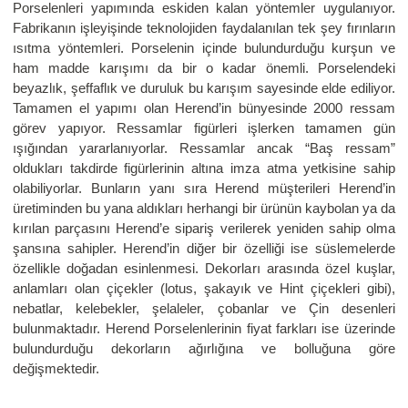
Porselenleri yapımında eskiden kalan yöntemler uygulanıyor.
Fabrikanın işleyişinde teknolojiden faydalanılan tek şey fırınların
ısıtma yöntemleri. Porselenin içinde bulundurduğu kurşun ve
ham madde karışımı da bir o kadar önemli. Porselendeki
beyazlık, şeffaflık ve duruluk bu karışım sayesinde elde ediliyor.
Tamamen el yapımı olan Herend’in bünyesinde 2000 ressam
görev yapıyor. Ressamlar figürleri işlerken tamamen gün
ışığından yararlanıyorlar. Ressamlar ancak “Baş ressam”
oldukları takdirde figürlerinin altına imza atma yetkisine sahip
olabiliyorlar. Bunların yanı sıra Herend müşterileri Herend’in
üretiminden bu yana aldıkları herhangi bir ürünün kaybolan ya da
kırılan parçasını Herend’e sipariş verilerek yeniden sahip olma
şansına sahipler. Herend’in diğer bir özelliği ise süslemelerde
özellikle doğadan esinlenmesi. Dekorları arasında özel kuşlar,
anlamları olan çiçekler (lotus, şakayık ve Hint çiçekleri gibi),
nebatlar, kelebekler, şelaleler, çobanlar ve Çin desenleri
bulunmaktadır. Herend Porselenlerinin fiyat farkları ise üzerinde
bulundurduğu dekorların ağırlığına ve bolluğuna göre
değişmektedir.