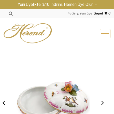
Yeni Üyelikte %10 İndirim. Hemen Üye Olun >
Giriş/Yeni üye
Sepet
0