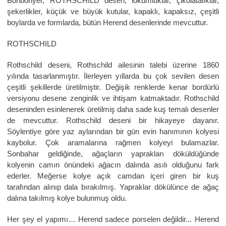
Bonbonyer, ROTHSCHILD desen, lokumluklar, çikolatalıklar,
şekerlikler, küçük ve büyük kutular, kapaklı, kapaksız, çeşitli
boylarda ve formlarda, bütün Herend desenlerinde mevcuttur.
ROTHSCHILD
Rothschild deseni, Rothschild ailesinin talebi üzerine 1860
yılında tasarlanmıştır. İlerleyen yıllarda bu çok sevilen desen
çeşitli şekillerde üretilmiştir. Değişik renklerde kenar bordürlü
versiyonu desene zenginlik ve ihtişam katmaktadır. Rothschild
deseninden esinlenerek üretilmiş daha sade kuş temalı desenler
de mevcuttur. Rothschild deseni bir hikayeye dayanır.
Söylentiye göre yaz aylarından bir gün evin hanımının kolyesi
kaybolur. Çok aramalarına rağmen kolyeyi bulamazlar.
Sonbahar geldiğinde, ağaçların yaprakları döküldüğünde
kolyenin camın önündeki ağacın dalında asılı olduğunu fark
ederler. Meğerse kolye açık camdan içeri giren bir kuş
tarafından alınıp dala bırakılmış. Yapraklar dökülünce de ağaç
dalına takılmış kolye bulunmuş oldu.
Her şey el yapımı… Herend sadece porselen değildir... Herend