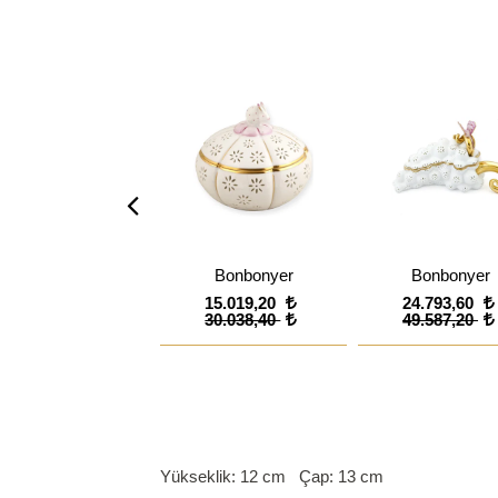
Bonbonyer
Bonbonyer
15.019,20
24.793,60
30.038,40
49.587,20
Yükseklik: 12 cm Çap: 13 cm