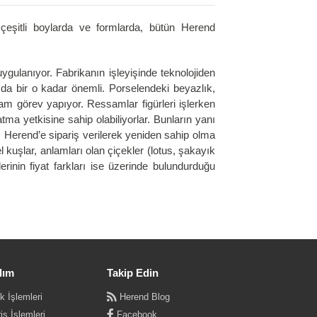
 çeşitli boylarda ve formlarda, bütün Herend
ulanıyor. Fabrikanın işleyişinde teknolojiden
da bir o kadar önemli. Porselendeki beyazlık,
m görev yapıyor. Ressamlar figürleri işlerken
ma yetkisine sahip olabiliyorlar. Bunların yanı
ı Herend’e sipariş verilerek yeniden sahip olma
 kuşlar, anlamları olan çiçekler (lotus, şakayık
erinin fiyat farkları ise üzerinde bulundurduğu
dım
Takip Edin
k İşlemleri
Herend Blog
iş İşlemleri
Facebook