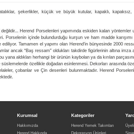
alıklar, şekerlikler, küçük ve büyük kutular, kapaklı, kapaksız,
ğildir... Herend Porselenleri yapımında eskiden kalan yöntemler uyg
mleri. Porselenin içinde bulundurduğu kurşun ve ham madde karışımı 
de ediliyor. Tamamen el yapımı olan Herend’in bünyesinde 2000 ressa
ar ancak “Baş ressam” oldukları takdirde figürlerinin altına imza at
bu yana aldıkları herhangi bir ürünün kaybolan ya da kırılan parçasın
ise süslemelerde özellikle doğadan esinlenmesi. Dekorları arasında özel
 şelaleler, çobanlar ve Çin desenleri bulunmaktadır. Herend Porselenl
ktedir.
Kurumsal
Kategoriler
Yar
Hakkımızda
Herend Yemek Takımları
Üyeli
Herend Hakkında
Dekorasyon Ürünleri
Sipar