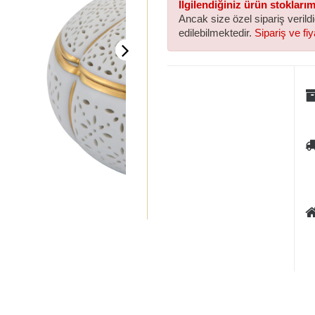
İlgilendiğiniz ürün stokları
Ancak size özel sipariş verild
edilebilmektedir.
Sipariş ve fiya