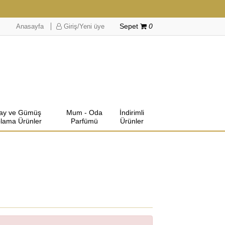
Anasayfa
Giriş/Yeni üye
Sepet
0
lay ve Gümüş
Mum - Oda
İndirimli
lama Ürünler
Parfümü
Ürünler