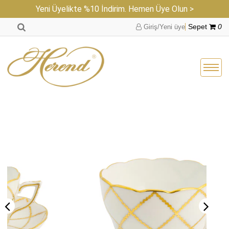
Yeni Üyelikte %10 İndirim. Hemen Üye Olun >
Giriş/Yeni üye
Sepet
0