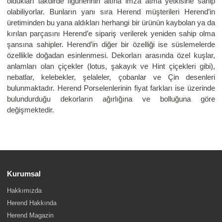
oldukları takdirde figürlerinin altına imza atma yetkisine sahip
olabiliyorlar. Bunların yanı sıra Herend müşterileri Herend’in
üretiminden bu yana aldıkları herhangi bir ürünün kaybolan ya da
kırılan parçasını Herend’e sipariş verilerek yeniden sahip olma
şansına sahipler. Herend’in diğer bir özelliği ise süslemelerde
özellikle doğadan esinlenmesi. Dekorları arasında özel kuşlar,
anlamları olan çiçekler (lotus, şakayık ve Hint çiçekleri gibi),
nebatlar, kelebekler, şelaleler, çobanlar ve Çin desenleri
bulunmaktadır. Herend Porselenlerinin fiyat farkları ise üzerinde
bulundurduğu dekorların ağırlığına ve bolluğuna göre
değişmektedir.
Kurumsal
Hakkımızda
Herend Hakkında
Herend Magazin