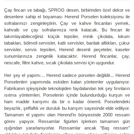
Çay fincan ve tabağı, SPROG desen, birbirinden özel dekor ve
desenlere sahip el boyaması Herend Porselen koleksiyonu ile
sofralarınızı zenginleştirin. Çay ve kahve fincanları yemek,
kahvaltı ve çay sofralarınıza renk katacak. Bu fincan ile
takımlayabileceğiniz küçük tepsiler, minik çikolata, lokum
tabakları, bölmeli servisler, katlı servisler, bardak altlıkları, çukur
servisler, servis tepsileri, Herend desenli peçeteler, kaseler
sunumlarınıza zenginlik katacaktır. Herend fincanlar, çay,
nescafe, filtre kahve, sıcak çikolata servisi için uygundur.
Her şey el yapımı… Herend sadece porselen değildir... Herend
Porselenleri yapımında eskiden kalan yöntemler uygulanıyor.
Fabrikanın işleyişinde teknolojiden faydalanılan tek şey fırınların
ısıtma yöntemleri. Porselenin içinde bulundurduğu kurşun ve
ham madde karışımı da bir o kadar önemli. Porselendeki
beyazlık, şeffaflık ve duruluk bu karışım sayesinde elde ediliyor.
Tamamen el yapımı olan Herend’in bünyesinde 2000 ressam
görev yapıyor. Ressamlar figürleri işlerken tamamen gün
ışığından yararlanıyorlar. Ressamlar ancak “Baş ressam”