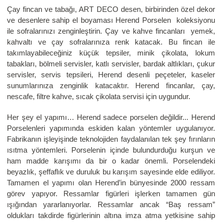
Çay fincan ve tabağı, ART DECO desen, birbirinden özel dekor
ve desenlere sahip el boyaması Herend Porselen koleksiyonu
ile sofralarınızı zenginleştirin. Çay ve kahve fincanları yemek,
kahvaltı ve çay sofralarınıza renk katacak. Bu fincan ile
takımlayabileceğiniz küçük tepsiler, minik çikolata, lokum
tabakları, bölmeli servisler, katlı servisler, bardak altlıkları, çukur
servisler, servis tepsileri, Herend desenli peçeteler, kaseler
sunumlarınıza zenginlik katacaktır. Herend fincanlar, çay,
nescafe, filtre kahve, sıcak çikolata servisi için uygundur.
Her şey el yapımı… Herend sadece porselen değildir... Herend
Porselenleri yapımında eskiden kalan yöntemler uygulanıyor.
Fabrikanın işleyişinde teknolojiden faydalanılan tek şey fırınların
ısıtma yöntemleri. Porselenin içinde bulundurduğu kurşun ve
ham madde karışımı da bir o kadar önemli. Porselendeki
beyazlık, şeffaflık ve duruluk bu karışım sayesinde elde ediliyor.
Tamamen el yapımı olan Herend’in bünyesinde 2000 ressam
görev yapıyor. Ressamlar figürleri işlerken tamamen gün
ışığından yararlanıyorlar. Ressamlar ancak “Baş ressam”
oldukları takdirde figürlerinin altına imza atma yetkisine sahip