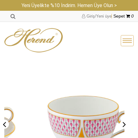
Yeni Üyelikte %10 İndirim. Hemen Üye Olun >
Giriş/Yeni üye
Sepet
0