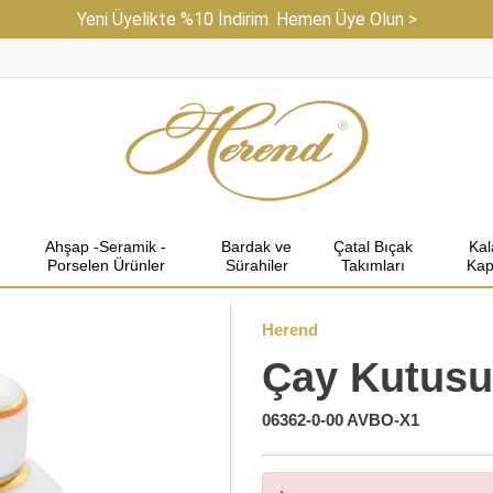
Yeni Üyelikte %10 İndirim. Hemen Üye Olun >
Ahşap -Seramik -
Bardak ve
Çatal Bıçak
Ka
Porselen Ürünler
Sürahiler
Takımları
Kap
Herend
Çay Kutus
06362-0-00 AVBO-X1