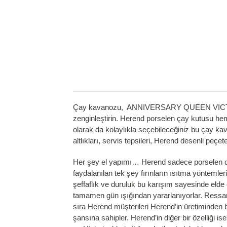
Çay kavanozu, ANNIVERSARY QUEEN VICTORIA d
zenginleştirin. Herend porselen çay kutusu he
olarak da kolaylıkla seçebileceğiniz bu çay kav
altlıkları, servis tepsileri, Herend desenli pe
Her şey el yapımı… Herend sadece porselen değ
faydalanılan tek şey fırınların ısıtma yönteml
şeffaflık ve duruluk bu karışım sayesinde elde
tamamen gün ışığından yararlanıyorlar. Ressamla
sıra Herend müşterileri Herend’in üretiminden b
şansına sahipler. Herend’in diğer bir özelliği i