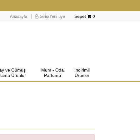
Anasayfa
Giriş/Yeni üye
Sepet
0
lay ve Gümüş
Mum - Oda
İndirimli
lama Ürünler
Parfümü
Ürünler
u