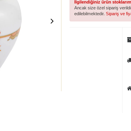
İlgilendiğiniz ürün stokları
Ancak size özel sipariş verild
edilebilmektedir.
Sipariş ve fiya