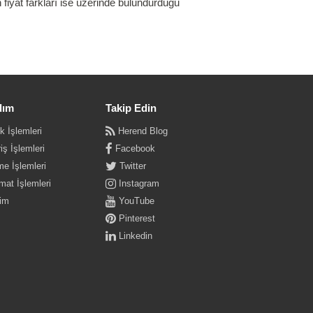
n fiyat farkları ise üzerinde bulundurduğu
dım
Takip Edin
k İşlemleri
Herend Blog
iş İşlemleri
Facebook
e İşlemleri
Twitter
mat İşlemleri
Instagram
şim
YouTube
Pinterest
Linkedin