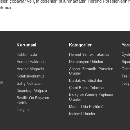
elaleler, çobanlar ve Çin desenleri bulunmaktadır. Herend Porselenlerini
ktedir.
Kurumsal
Kategoriler
Yar
Hakkımızda
Herend Yemek Takımları
Üyeli
Herend Hakkında
Dekorasyon Ürünleri
Sipar
Herend Magazin
Ahşap -Seramik -Porselen
Ödem
Ürünler
Koleksiyonumuz
Tesli
Bardak ve Sürahiler
nd
Satış Noktaları
İleti
Çatal Bıçak Takımları
Nişantaşı Mağaza
Kalay ve Gümüş Kaplama
Bayilik Ön Başvuru
Ürünler
Formu
Mum - Oda Parfümü
İletişim
İndirimli Ürünler