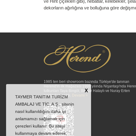
ve Hint çiçekleri gibi), nebatlar, kelebekler, ş
dekorların ağırlığına ve bolluğuna göre değişme
1985 ten beri showroom bazında Türkiye'de tanınan
Herend'in ilk mağazası 1998 yılında Nişantaşı'nda Here
X
tutkunları Taya Bingöl, Binnur Hataylı ve Nuray Erten
tarafından açıldı.
Devamı >
TAYMER TANITIM TURİZM
AMBALAJ VE TİC. A.Ş., sitenin
nasıl kullanıldığını daha iyi
anlamamızı sağlamak için
çerezleri kullanır. Bu siteyi
kullanmaya devam ederek,