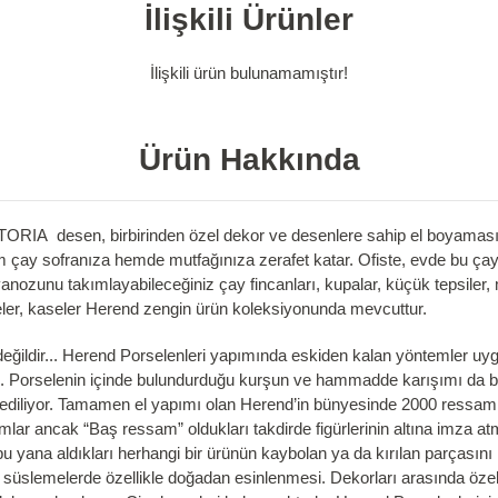
İlişkili Ürünler
İlişkili ürün bulunamamıştır!
Ürün Hakkında
esen, birbirinden özel dekor ve desenlere sahip el boyaması Her
m çay sofranıza hemde mutfağınıza zerafet katar. Ofiste, evde bu ça
anozunu takımlayabileceğiniz çay fincanları, kupalar, küçük tepsiler, 
çeteler, kaseler Herend zengin ürün koleksiyonunda mevcuttur.
ildir... Herend Porselenleri yapımında eskiden kalan yöntemler uygul
eri. Porselenin içinde bulundurduğu kurşun ve hammadde karışımı da b
 ediliyor. Tamamen el yapımı olan Herend’in bünyesinde 2000 ressam 
r ancak “Baş ressam” oldukları takdirde figürlerinin altına imza atma
u yana aldıkları herhangi bir ürünün kaybolan ya da kırılan parçasını
se süslemelerde özellikle doğadan esinlenmesi. Dekorları arasında özel