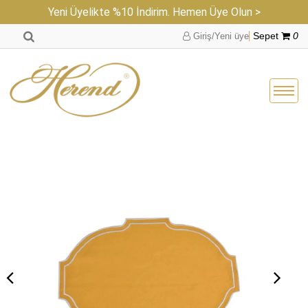
Yeni Üyelikte %10 İndirim. Hemen Üye Olun >
Giriş/Yeni üye
Sepet
0