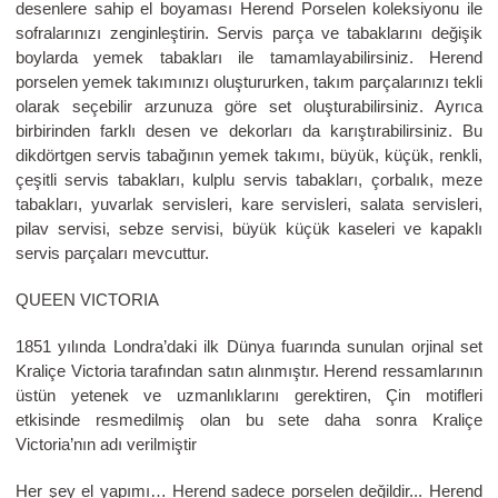
desenlere sahip el boyaması Herend Porselen koleksiyonu ile
sofralarınızı zenginleştirin. Servis parça ve tabaklarını değişik
boylarda yemek tabakları ile tamamlayabilirsiniz. Herend
porselen yemek takımınızı oluştururken, takım parçalarınızı tekli
olarak seçebilir arzunuza göre set oluşturabilirsiniz. Ayrıca
birbirinden farklı desen ve dekorları da karıştırabilirsiniz. Bu
dikdörtgen servis tabağının yemek takımı, büyük, küçük, renkli,
çeşitli servis tabakları, kulplu servis tabakları, çorbalık, meze
tabakları, yuvarlak servisleri, kare servisleri, salata servisleri,
pilav servisi, sebze servisi, büyük küçük kaseleri ve kapaklı
servis parçaları mevcuttur.
QUEEN VICTORIA
1851 yılında Londra’daki ilk Dünya fuarında sunulan orjinal set
Kraliçe Victoria tarafından satın alınmıştır. Herend ressamlarının
üstün yetenek ve uzmanlıklarını gerektiren, Çin motifleri
etkisinde resmedilmiş olan bu sete daha sonra Kraliçe
Victoria’nın adı verilmiştir
Her şey el yapımı… Herend sadece porselen değildir... Herend