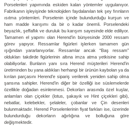
Porselenleri yapımında eskiden kalan yöntemler uygulanıyor.
Fabrikanın işleyişinde teknolojiden faydalanılan tek şey fırınların
ısıtma yöntemleri. Porselenin içinde bulundurduğu kurşun ve
ham madde karışımı da bir o kadar önemli. Porselendeki
beyazlık, şeffaflık ve duruluk bu karışım sayesinde elde ediliyor.
Tamamen el yapımı olan Herend’in bünyesinde 2000 ressam
görev yapıyor. Ressamlar figürleri işlerken tamamen gün
ışığından yararlanıyorlar. Ressamlar ancak “Baş ressam”
oldukları takdirde figürlerinin altına imza atma yetkisine sahip
olabiliyorlar. Bunların yanı sıra Herend müşterileri Herend’in
üretiminden bu yana aldıkları herhangi bir ürünün kaybolan ya da
kırılan parçasını Herend’e sipariş verilerek yeniden sahip olma
şansına sahipler. Herend’in diğer bir özelliği ise süslemelerde
özellikle doğadan esinlenmesi. Dekorları arasında özel kuşlar,
anlamları olan çiçekler (lotus, şakayık ve Hint çiçekleri gibi),
nebatlar, kelebekler, şelaleler, çobanlar ve Çin desenleri
bulunmaktadır. Herend Porselenlerinin fiyat farkları ise, üzerinde
bulundurduğu dekorların ağırlığına ve bolluğuna göre
değişmektedir.