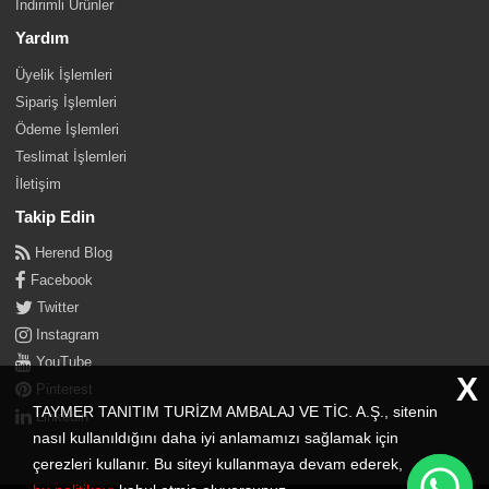
İndirimli Ürünler
Yardım
Üyelik İşlemleri
Sipariş İşlemleri
Ödeme İşlemleri
Teslimat İşlemleri
İletişim
Takip Edin
Herend Blog
Facebook
Twitter
Instagram
YouTube
X
Pinterest
TAYMER TANITIM TURİZM AMBALAJ VE TİC. A.Ş., sitenin
Linkedin
nasıl kullanıldığını daha iyi anlamamızı sağlamak için
çerezleri kullanır. Bu siteyi kullanmaya devam ederek,