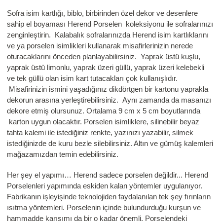
Sofra isim kartlığı, biblo, birbirinden özel dekor ve desenlere
sahip el boyaması Herend Porselen koleksiyonu ile sofralarınızı
zenginleştirin. Kalabalık sofralarınızda Herend isim kartlıklarını
ve ya porselen isimlikleri kullanarak misafirlerinizin nerede
oturacaklarını önceden planlayabilirsiniz. Yaprak üstü kuşlu,
yaprak üstü limonlu, yaprak üzeri güllü, yaprak üzeri kelebekli
ve tek güllü olan isim kart tutacakları çok kullanışlıdır.
Misafirinizin ismini yaşadığınız dikdörtgen bir kartonu yaprakla
dekorun arasına yerleştirebilirsiniz. Aynı zamanda da masanızı
dekore etmiş olursunuz. Ortalama 9 cm x 5 cm boyutlarında
karton uygun olacaktır. Porselen isimliklere, silinebilir beyaz
tahta kalemi ile istediğiniz renkte, yazınızı yazabilir, silmek
istediğinizde de kuru bezle silebilirsiniz. Altın ve gümüş kalemleri
mağazamızdan temin edebilirsiniz.
Her şey el yapımı… Herend sadece porselen değildir... Herend
Porselenleri yapımında eskiden kalan yöntemler uygulanıyor.
Fabrikanın işleyişinde teknolojiden faydalanılan tek şey fırınların
ısıtma yöntemleri. Porselenin içinde bulundurduğu kurşun ve
hammadde karışımı da bir o kadar önemli. Porselendeki