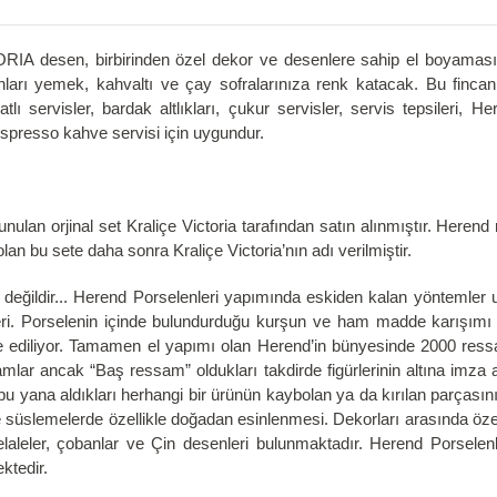
IA desen, birbirinden özel dekor ve desenlere sahip el boyaması 
ları yemek, kahvaltı ve çay sofralarınıza renk katacak. Bu fincan 
atlı servisler, bardak altlıkları, çukur servisler, servis tepsileri,
 espresso kahve servisi için uygundur.
nulan orjinal set Kraliçe Victoria tarafından satın alınmıştır. Heren
lan bu sete daha sonra Kraliçe Victoria’nın adı verilmiştir.
ğildir... Herend Porselenleri yapımında eskiden kalan yöntemler uyg
mleri. Porselenin içinde bulundurduğu kurşun ve ham madde karışımı 
de ediliyor. Tamamen el yapımı olan Herend’in bünyesinde 2000 ressa
ar ancak “Baş ressam” oldukları takdirde figürlerinin altına imza at
bu yana aldıkları herhangi bir ürünün kaybolan ya da kırılan parçasın
ise süslemelerde özellikle doğadan esinlenmesi. Dekorları arasında özel
 şelaleler, çobanlar ve Çin desenleri bulunmaktadır. Herend Porselenl
ktedir.