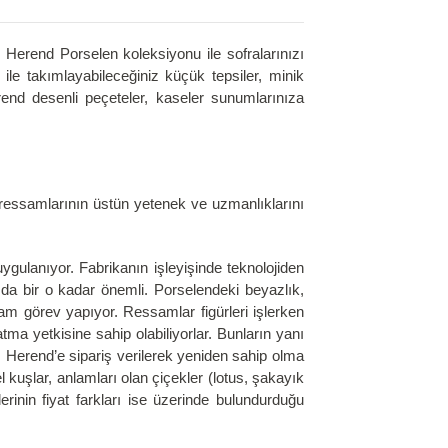
Herend Porselen koleksiyonu ile sofralarınızı
ile takımlayabileceğiniz küçük tepsiler, minik
 Herend desenli peçeteler, kaseler sunumlarınıza
d ressamlarının üstün yetenek ve uzmanlıklarını
ulanıyor. Fabrikanın işleyişinde teknolojiden
da bir o kadar önemli. Porselendeki beyazlık,
m görev yapıyor. Ressamlar figürleri işlerken
ma yetkisine sahip olabiliyorlar. Bunların yanı
ı Herend’e sipariş verilerek yeniden sahip olma
 kuşlar, anlamları olan çiçekler (lotus, şakayık
erinin fiyat farkları ise üzerinde bulundurduğu