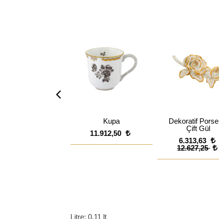
Kupa
Dekoratif Porse
Çift Gül
11.912,50
6.313,63
12.627,25
Litre: 0.11 lt