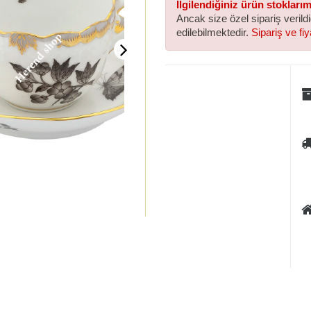
İlgilendiğiniz ürün stokları
Ancak size özel sipariş verild
edilebilmektedir.
Sipariş ve fiya