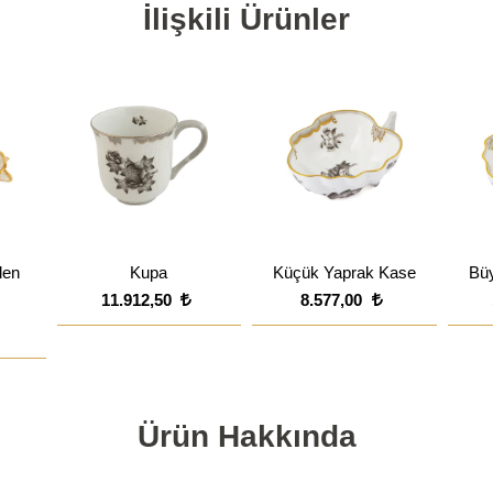
İlişkili Ürünler
len
Kupa
Küçük Yaprak Kase
Bü
11.912,50
8.577,00
Ürün Hakkında