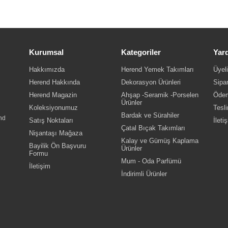
Kurumsal
Kategoriler
Yar
Hakkımızda
Herend Yemek Takımları
Üyeli
Herend Hakkında
Dekorasyon Ürünleri
Sipar
Herend Magazin
Ahşap -Seramik -Porselen
Ödem
Ürünler
Koleksiyonumuz
Tesli
Bardak ve Sürahiler
nd
Satış Noktaları
İleti
Çatal Bıçak Takımları
Nişantaşı Mağaza
Kalay ve Gümüş Kaplama
Bayilik Ön Başvuru
Ürünler
Formu
Mum - Oda Parfümü
İletişim
İndirimli Ürünler