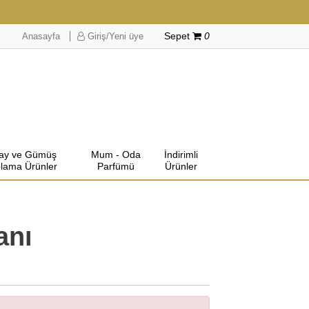
Anasayfa
Giriş/Yeni üye
Sepet
0
lay ve Gümüş
Mum - Oda
İndirimli
lama Ürünler
Parfümü
Ürünler
anı