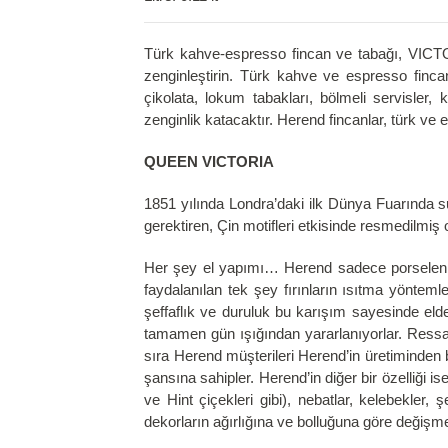
Türk kahve-espresso fincan ve tabağı, VICTOR
zenginleştirin. Türk kahve ve espresso fincan
çikolata, lokum tabakları, bölmeli servisler, k
zenginlik katacaktır. Herend fincanlar, türk ve
QUEEN VICTORIA
1851 yılında Londra’daki ilk Dünya Fuarında su
gerektiren, Çin motifleri etkisinde resmedilmiş o
Her şey el yapımı… Herend sadece porselen de
faydalanılan tek şey fırınların ısıtma yönte
şeffaflık ve duruluk bu karışım sayesinde el
tamamen gün ışığından yararlanıyorlar. Ressaml
sıra Herend müşterileri Herend’in üretiminden 
şansına sahipler. Herend’in diğer bir özelliği 
ve Hint çiçekleri gibi), nebatlar, kelebekler,
dekorların ağırlığına ve bolluğuna göre değişme