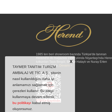
1985 ten beri showroom bazında Türkiye'de tanınan
Herend'in ilk mağazası 1998 yılında Nişantaşı'nda Here
X
tutkunları Taya Bingöl, Binnur Hataylı ve Nuray Erten
tarafından açıldı.
Devamı >
TAYMER TANITIM TURİZM
AMBALAJ VE TİC. A.Ş., sitenin
nasıl kullanıldığını daha iyi
anlamamızı sağlamak için
çerezleri kullanır. Bu siteyi
kullanmaya devam ederek,
bu politikayı
kabul etmiş
oluyorsunuz.