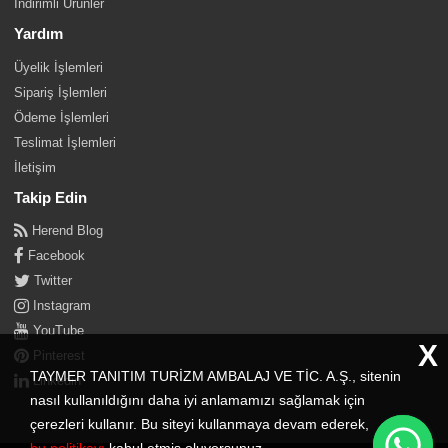
İndirimli Ürünler
Yardım
Üyelik İşlemleri
Sipariş İşlemleri
Ödeme İşlemleri
Teslimat İşlemleri
İletişim
Takip Edin
Herend Blog
Facebook
Twitter
Instagram
YouTube
X
Pinterest
TAYMER TANITIM TURİZM AMBALAJ VE TİC. A.Ş., sitenin
Linkedin
nasıl kullanıldığını daha iyi anlamamızı sağlamak için
çerezleri kullanır. Bu siteyi kullanmaya devam ederek,