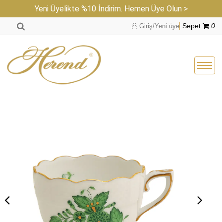
Yeni Üyelikte %10 İndirim. Hemen Üye Olun >
Giriş/Yeni üye
Sepet
0