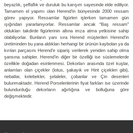
beyazlık, şeffaflık ve duruluk bu karışım sayesinde elde ediliyor.
Tamamen el yapımı olan Herend’in bünyesinde 2000 ressam
görev yapıyor. Ressamlar figürleri işlerken tamamen gün
ışığından yararlanıyorlar. Ressamlar ancak “Baş ressam”
oldukları takdirde figürlerinin altına imza atma yetkisine sahip
olabiliyorlar. Bunların yanı sıra Herend müşterileri Herend’in
üretiminden bu yana aldıkları herhangi bir ürünün kaybolan ya da
kırılan parçasını Herend’e sipariş verilerek yeniden sahip olma
şansına sahipler. Herend’in diğer bir özelliği ise süslemelerde
özellikle doğadan esinlenmesi. Dekorları arasında özel kuşlar,
anlamları olan çiçekler (lotus, şakayık ve Hint çiçekleri gibi),
nebatlar, kelebekler, şelaleler, çobanlar ve Çin desenleri
bulunmaktadır. Herend Porselenlerinin fiyat farkları ise üzerinde
bulundurduğu dekorların ağırlığına ve bolluğuna göre
değişmektedir.