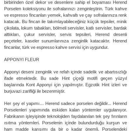
birbirinden özel dekor ve desenlere sahip el boyaması Herend
Porselen koleksiyonu ile sofralarınızı zenginleştirin. Türk kahve
ve espresso fincanları yemek, kahvaltı ve çay sofralarınıza renk
katacak. Bu fincan ile takımlayabileceğiniz küçük tepsiler, minik
çikolata, lokum tabakları, bölmeli servisler, katlı servisler, bardak
altlıkları, çukur servisler, servis tepsileri, Herend desenli
peçeteler, kaseler sunumlarınıza zenginlik katacaktır. Herend
fincanlar, türk ve espresso kahve servisi için uygundur.
APPONYI FLEUR
Apponyi deseni zenginlik ve refah içinde sadelik ve abartısızlığı
ifade etmektedir. Bu sade Hint çiçeği motifi geçen yüzyıl
başlarında Kont Apponyi için yapılmıştır. Egzotik Hint izleri ve
burjuvazi zarifliği ile bezenmiştir.
Her şey el yapımı… Herend sadece porselen değildir... Herend
Porselenleri yapımında eskiden kalan yöntemler uygulanıyor.
Fabrikanın işleyişinde teknolojiden faydalanılan tek şey fırınların
ısıtma yöntemleri. Porselenin içinde bulundurduğu kurşun ve
ham madde karışımı da bir o kadar önemli. Porselendeki