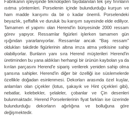
Fabrikanın işleyişinde teknolojiden faydalanılan tek şey fırınların
ısıtma yöntemleri. Porselenin içinde bulundurduğu kurşun ve
ham madde karışımı da bir o kadar önemli. Porselendeki
beyazlık, şeffaflık ve duruluk bu karışım sayesinde elde ediliyor.
Tamamen el yapımı olan Herend’in bünyesinde 2000 ressam
görev yapıyor. Ressamlar figürleri işlerken tamamen gün
ışığından yararlanıyorlar. Ressamlar ancak “Baş ressam”
oldukları takdirde figürlerinin altına imza atma yetkisine sahip
olabiliyorlar. Bunların yanı sıra Herend müşterileri Herend’in
üretiminden bu yana aldıkları herhangi bir ürünün kaybolan ya da
kırılan parçasını Herend’e sipariş verilerek yeniden sahip olma
şansına sahipler. Herend’in diğer bir özelliği ise süslemelerde
özellikle doğadan esinlenmesi. Dekorları arasında özel kuşlar,
anlamları olan çiçekler (lotus, şakayık ve Hint çiçekleri gibi),
nebatlar, kelebekler, şelaleler, çobanlar ve Çin desenleri
bulunmaktadır. Herend Porselenlerinin fiyat farkları ise üzerinde
bulundurduğu dekorların ağırlığına ve bolluğuna göre
değişmektedir.