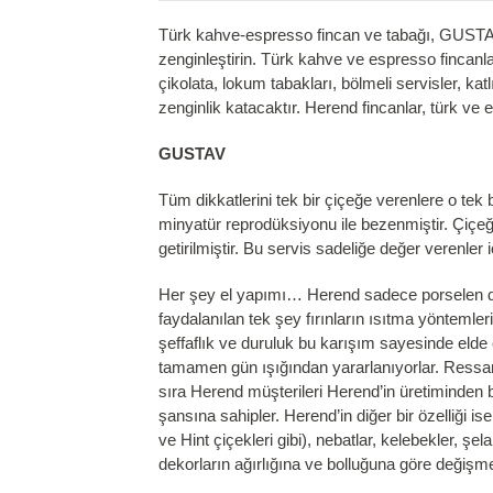
Türk kahve-espresso fincan ve tabağı, GUSTAV 
zenginleştirin. Türk kahve ve espresso fincanla
çikolata, lokum tabakları, bölmeli servisler, kat
zenginlik katacaktır. Herend fincanlar, türk ve
GUSTAV
Tüm dikkatlerini tek bir çiçeğe verenlere o tek
minyatür reprodüksiyonu ile bezenmiştir. Çiçeğ
getirilmiştir. Bu servis sadeliğe değer verenler iç
Her şey el yapımı… Herend sadece porselen değ
faydalanılan tek şey fırınların ısıtma yönteml
şeffaflık ve duruluk bu karışım sayesinde elde
tamamen gün ışığından yararlanıyorlar. Ressamla
sıra Herend müşterileri Herend’in üretiminden b
şansına sahipler. Herend’in diğer bir özelliği i
ve Hint çiçekleri gibi), nebatlar, kelebekler, ş
dekorların ağırlığına ve bolluğuna göre değişme