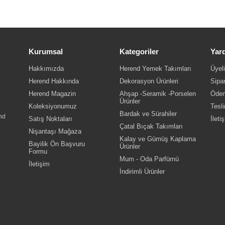
Kurumsal
Kategoriler
Yar
Hakkımızda
Herend Yemek Takımları
Üyeli
Herend Hakkında
Dekorasyon Ürünleri
Sipar
Herend Magazin
Ahşap -Seramik -Porselen
Ödem
Ürünler
Koleksiyonumuz
Tesli
Bardak ve Sürahiler
nd
Satış Noktaları
İleti
Çatal Bıçak Takımları
Nişantaşı Mağaza
Kalay ve Gümüş Kaplama
Bayilik Ön Başvuru
Ürünler
Formu
Mum - Oda Parfümü
İletişim
İndirimli Ürünler