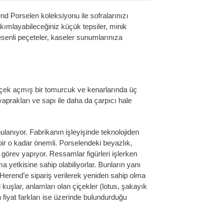
 Porselen koleksiyonu ile sofralarınızı
akımlayabileceğiniz küçük tepsiler, minik
 desenli peçeteler, kaseler sunumlarınıza
 çiçek açmış bir tomurcuk ve kenarlarında üç
aprakları ve sapı ile daha da çarpıcı hale
anıyor. Fabrikanın işleyişinde teknolojiden
bir o kadar önemli. Porselendeki beyazlık,
görev yapıyor. Ressamlar figürleri işlerken
 yetkisine sahip olabiliyorlar. Bunların yanı
 Herend’e sipariş verilerek yeniden sahip olma
 kuşlar, anlamları olan çiçekler (lotus, şakayık
n fiyat farkları ise üzerinde bulundurduğu