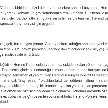
desen, birbirinden özel dekor ve desenlere sahip el boyaması Herend
rı yemek, kahvaltı ve çay sofralarınıza renk katacak. Bu fincan ile t
lı servisler, bardak altlıkları, çukur servisler, servis tepsileri, Herend
 espresso kahve servisi için uygundur.
 bir çiçek, buket algısı yaratır. Gustav dekoru tabağın ortasında yeni
in tepe kısmı beyaz porselen üzerinde dikkat çekecek şekilde, yeşil y
in rustik stilde bir üründür.
ildir... Herend Porselenleri yapımında eskiden kalan yöntemler uygul
eri. Porselenin içinde bulundurduğu kurşun ve ham madde karışımı da 
 ediliyor. Tamamen el yapımı olan Herend’in bünyesinde 2000 ressam 
r ancak “Baş ressam” oldukları takdirde figürlerinin altına imza atma
u yana aldıkları herhangi bir ürünün kaybolan ya da kırılan parçasını
se süslemelerde özellikle doğadan esinlenmesi. Dekorları arasında özel
elaleler, çobanlar ve Çin desenleri bulunmaktadır. Herend Porselenlerini
ktedir.