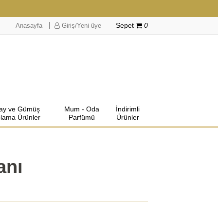
Anasayfa
Giriş/Yeni üye
Sepet
0
lay ve Gümüş
Mum - Oda
İndirimli
lama Ürünler
Parfümü
Ürünler
anı