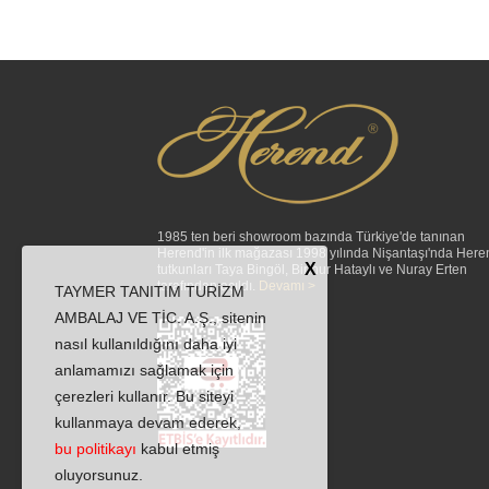
1985 ten beri showroom bazında Türkiye'de tanınan
Herend'in ilk mağazası 1998 yılında Nişantaşı'nda Here
X
tutkunları Taya Bingöl, Binnur Hataylı ve Nuray Erten
tarafından açıldı.
Devamı >
TAYMER TANITIM TURİZM
AMBALAJ VE TİC. A.Ş., sitenin
nasıl kullanıldığını daha iyi
anlamamızı sağlamak için
çerezleri kullanır. Bu siteyi
kullanmaya devam ederek,
bu politikayı
kabul etmiş
oluyorsunuz.