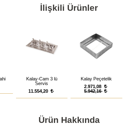
İlişkili Ürünler
ahi
Kalay-Cam 3 lü
Kalay Peçetelik
Servis
2.971,08
11.554,20
5.942,16
Ürün Hakkında