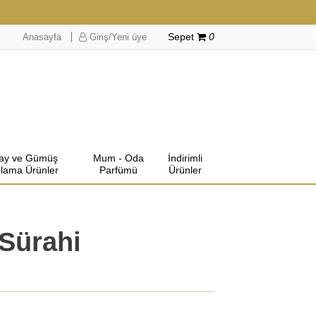
Anasayfa
Giriş/Yeni üye
Sepet
0
lay ve Gümüş
Mum - Oda
İndirimli
lama Ürünler
Parfümü
Ürünler
Sürahi