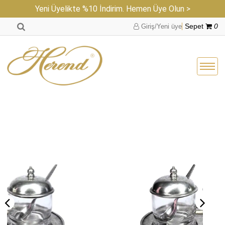
Yeni Üyelikte %10 İndirim. Hemen Üye Olun >
Giriş/Yeni üye
Sepet
0