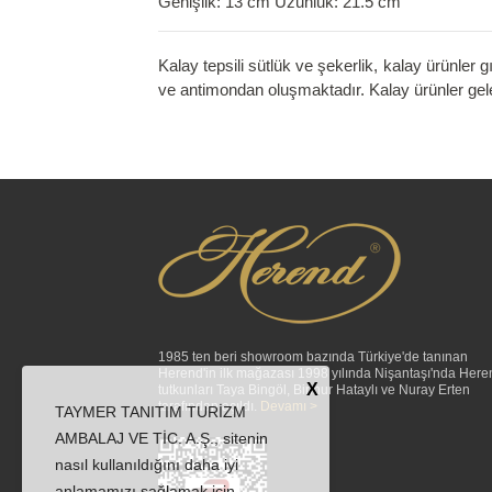
Genişlik: 13 cm Uzunluk: 21.5 cm
Kalay tepsili sütlük ve şekerlik, kalay ürünler
ve antimondan oluşmaktadır. Kalay ürünler gel
1985 ten beri showroom bazında Türkiye'de tanınan
Herend'in ilk mağazası 1998 yılında Nişantaşı'nda Here
X
tutkunları Taya Bingöl, Binnur Hataylı ve Nuray Erten
tarafından açıldı.
Devamı >
TAYMER TANITIM TURİZM
AMBALAJ VE TİC. A.Ş., sitenin
nasıl kullanıldığını daha iyi
anlamamızı sağlamak için