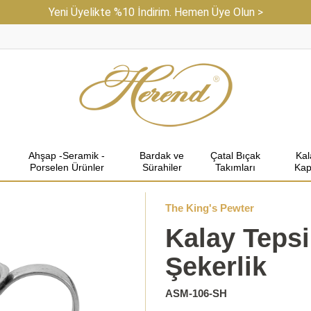
Yeni Üyelikte %10 İndirim. Hemen Üye Olun >
Ahşap -Seramik -
Bardak ve
Çatal Bıçak
Ka
Porselen Ürünler
Sürahiler
Takımları
Kap
The King's Pewter
Kalay Tepsi
Şekerlik
ASM-106-SH