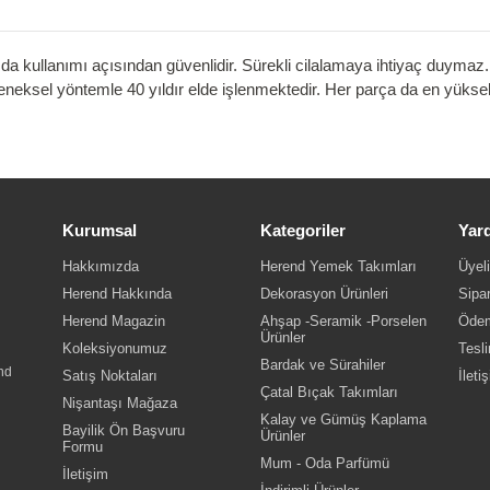
 gıda kullanımı açısından güvenlidir. Sürekli cilalamaya ihtiyaç duyma
eneksel yöntemle 40 yıldır elde işlenmektedir. Her parça da en yükse
Kurumsal
Kategoriler
Yar
Hakkımızda
Herend Yemek Takımları
Üyeli
Herend Hakkında
Dekorasyon Ürünleri
Sipar
Herend Magazin
Ahşap -Seramik -Porselen
Ödem
Ürünler
Koleksiyonumuz
Tesli
Bardak ve Sürahiler
nd
Satış Noktaları
İleti
Çatal Bıçak Takımları
Nişantaşı Mağaza
Kalay ve Gümüş Kaplama
Bayilik Ön Başvuru
Ürünler
Formu
Mum - Oda Parfümü
İletişim