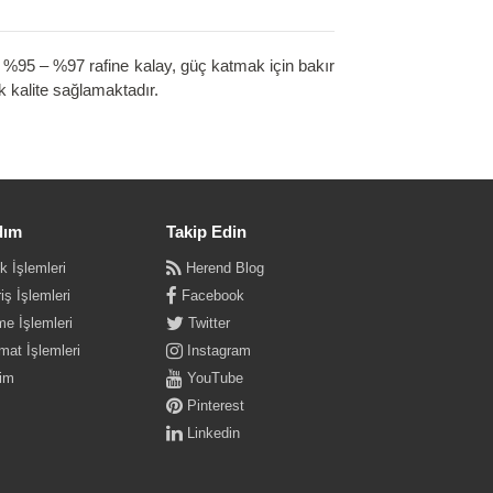
z. %95 – %97 rafine kalay, güç katmak için bakır
k kalite sağlamaktadır.
dım
Takip Edin
k İşlemleri
Herend Blog
iş İşlemleri
Facebook
e İşlemleri
Twitter
mat İşlemleri
Instagram
şim
YouTube
Pinterest
Linkedin