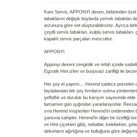
Kare Servis, APPONYI desen, birbirinden özel d
tabaklarını değişik boylarda yemek tabakları il
arzunuza göre set oluşturabilirsiniz. Ayrıca bir
çeşitli servis tabakları, kulplu servis tabakları
kapaklı servis parçaları mevcuttur.
APPONYI
Apponyi deseni zenginlik ve refah içinde sadelik
Egzotik Hint izleri ve burjuvazi zarifliği ile beze
Her şey el yapımı… Herend sadece porselen değ
faydalanılan tek şey fırınların ısıtma yönteml
şeffaflık ve duruluk bu karışım sayesinde elde
tamamen gün ışığından yararlanıyorlar. Ressamla
sıra Herend müşterileri Herend’in üretiminden b
şansına sahipler. Herend’in diğer bir özelliği i
ve Hint çiçekleri gibi), nebatlar, kelebekler, ş
dekorların ağırlığına ve bolluğuna göre değişme