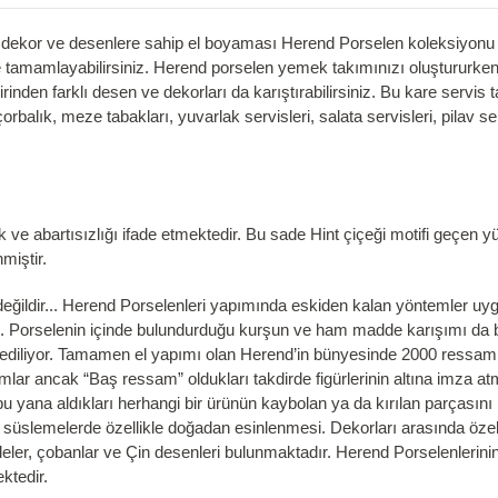
ekor ve desenlere sahip el boyaması Herend Porselen koleksiyonu ile 
e tamamlayabilirsiniz. Herend porselen yemek takımınızı oluştururken, 
birinden farklı desen ve dekorları da karıştırabilirsiniz. Bu kare servi
, çorbalık, meze tabakları, yuvarlak servisleri, salata servisleri, pilav
 ve abartısızlığı ifade etmektedir. Bu sade Hint çiçeği motifi geçen yü
nmiştir.
ildir... Herend Porselenleri yapımında eskiden kalan yöntemler uygul
eri. Porselenin içinde bulundurduğu kurşun ve ham madde karışımı da 
 ediliyor. Tamamen el yapımı olan Herend’in bünyesinde 2000 ressam 
r ancak “Baş ressam” oldukları takdirde figürlerinin altına imza atma
u yana aldıkları herhangi bir ürünün kaybolan ya da kırılan parçasını
se süslemelerde özellikle doğadan esinlenmesi. Dekorları arasında özel
elaleler, çobanlar ve Çin desenleri bulunmaktadır. Herend Porselenlerini
ktedir.