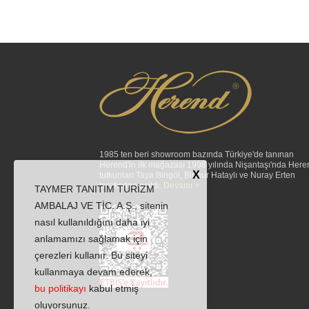
1985 ten beri showroom bazında Türkiye'de tanınan
Herend'in ilk mağazası 1998 yılında Nişantaşı'nda Here
X
tutkunları Taya Bingöl, Binnur Hataylı ve Nuray Erten
tarafından açıldı.
Devamı >
TAYMER TANITIM TURİZM
AMBALAJ VE TİC. A.Ş., sitenin
nasıl kullanıldığını daha iyi
anlamamızı sağlamak için
çerezleri kullanır. Bu siteyi
kullanmaya devam ederek,
bu politikayı
kabul etmiş
oluyorsunuz.