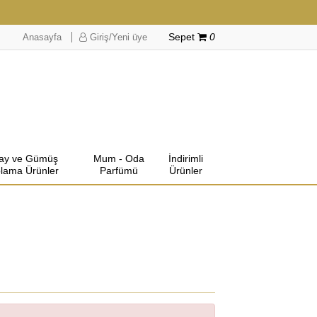
Anasayfa
Giriş/Yeni üye
Sepet
0
lay ve Gümüş
Mum - Oda
İndirimli
lama Ürünler
Parfümü
Ürünler