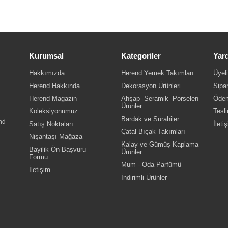
Kurumsal
Kategoriler
Yar
Hakkımızda
Herend Yemek Takımları
Üyeli
Herend Hakkında
Dekorasyon Ürünleri
Sipar
Herend Magazin
Ahşap -Seramik -Porselen
Ödem
Ürünler
Koleksiyonumuz
Tesli
Bardak ve Sürahiler
nd
Satış Noktaları
İleti
Çatal Bıçak Takımları
Nişantaşı Mağaza
Kalay ve Gümüş Kaplama
Bayilik Ön Başvuru
Ürünler
Formu
Mum - Oda Parfümü
İletişim
İndirimli Ürünler