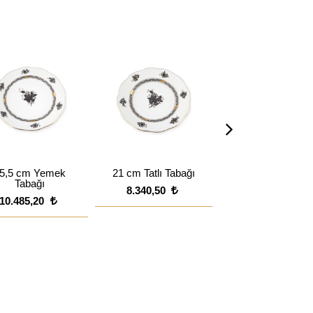
5,5 cm Yemek
21 cm Tatlı Tabağı
Bölmeli 4 lü Serv
Tabağı
8.340,50
48.851,50
10.485,20