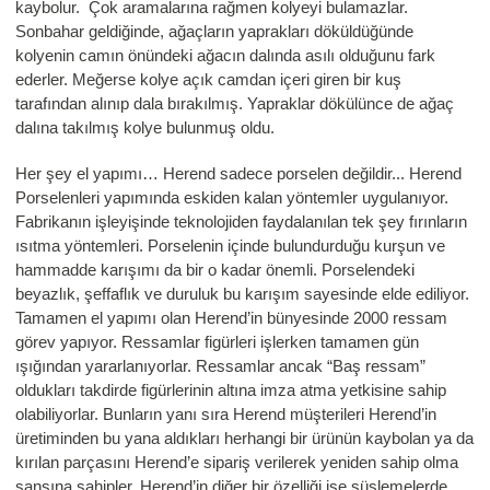
kaybolur. Çok aramalarına rağmen kolyeyi bulamazlar.
Sonbahar geldiğinde, ağaçların yaprakları döküldüğünde
kolyenin camın önündeki ağacın dalında asılı olduğunu fark
ederler. Meğerse kolye açık camdan içeri giren bir kuş
tarafından alınıp dala bırakılmış. Yapraklar dökülünce de ağaç
dalına takılmış kolye bulunmuş oldu.
Her şey el yapımı… Herend sadece porselen değildir... Herend
Porselenleri yapımında eskiden kalan yöntemler uygulanıyor.
Fabrikanın işleyişinde teknolojiden faydalanılan tek şey fırınların
ısıtma yöntemleri. Porselenin içinde bulundurduğu kurşun ve
hammadde karışımı da bir o kadar önemli. Porselendeki
beyazlık, şeffaflık ve duruluk bu karışım sayesinde elde ediliyor.
Tamamen el yapımı olan Herend’in bünyesinde 2000 ressam
görev yapıyor. Ressamlar figürleri işlerken tamamen gün
ışığından yararlanıyorlar. Ressamlar ancak “Baş ressam”
oldukları takdirde figürlerinin altına imza atma yetkisine sahip
olabiliyorlar. Bunların yanı sıra Herend müşterileri Herend’in
üretiminden bu yana aldıkları herhangi bir ürünün kaybolan ya da
kırılan parçasını Herend’e sipariş verilerek yeniden sahip olma
şansına sahipler. Herend’in diğer bir özelliği ise süslemelerde