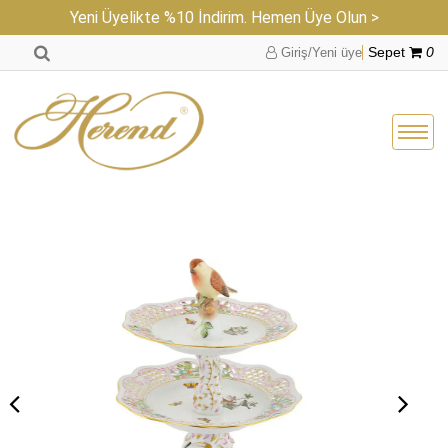
Yeni Üyelikte %10 İndirim. Hemen Üye Olun >
Giriş/Yeni üye
Sepet
0