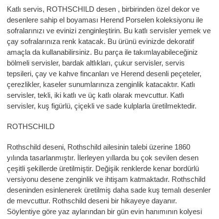
Katlı servis, ROTHSCHILD desen , birbirinden özel dekor ve
desenlere sahip el boyaması Herend Porselen koleksiyonu ile
sofralarınızı ve evinizi zenginleştirin. Bu katlı servisler yemek ve
çay sofralarınıza renk katacak. Bu ürünü evinizde dekoratif
amaçla da kullanabilirsiniz. Bu parça ile takımlayabileceğiniz
bölmeli servisler, bardak altlıkları, çukur servisler, servis
tepsileri, çay ve kahve fincanları ve Herend desenli peçeteler,
çerezlikler, kaseler sunumlarınıza zenginlik katacaktır. Katlı
servisler, tekli, iki katlı ve üç katlı olarak mevcuttur. Katlı
servisler, kuş figürlü, çiçekli ve sade kulplarla üretilmektedir.
ROTHSCHILD
Rothschild deseni, Rothschild ailesinin talebi üzerine 1860
yılında tasarlanmıştır. İlerleyen yıllarda bu çok sevilen desen
çeşitli şekillerde üretilmiştir. Değişik renklerde kenar bordürlü
versiyonu desene zenginlik ve ihtişam katmaktadır. Rothschild
deseninden esinlenerek üretilmiş daha sade kuş temalı desenler
de mevcuttur. Rothschild deseni bir hikayeye dayanır.
Söylentiye göre yaz aylarından bir gün evin hanımının kolyesi