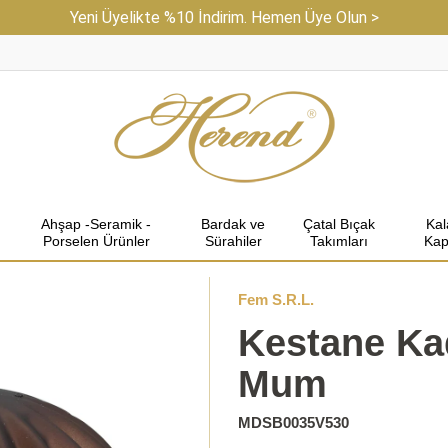
Yeni Üyelikte %10 İndirim. Hemen Üye Olun >
Ahşap -Seramik -
Bardak ve
Çatal Bıçak
Ka
Porselen Ürünler
Sürahiler
Takımları
Kap
Fem S.R.L.
Kestane Ka
Mum
MDSB0035V530