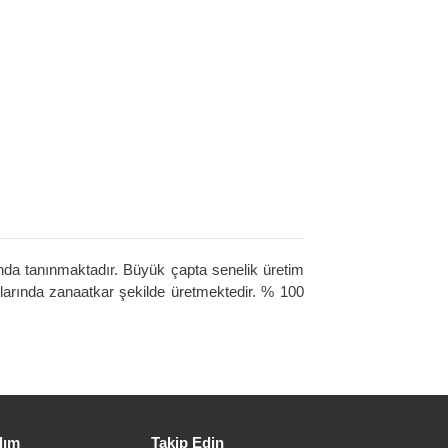
nda tanınmaktadır. Büyük çapta senelik üretim
larında zanaatkar şekilde üretmektedir. % 100
dım
Takip Edin