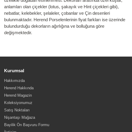
özellikle doğadan esinlenmesi. Dekorları arasında özel kuşlar,
anlamları olan çiçekler (lotus, şakayık ve Hint çiçekleri gibi),
nebatlar, kelebekler, şelaleler, çobanlar ve Çin desenleri
bulunmaktadır. Herend Porselenlerinin fiyat farkları ise üzerinde
bulundurduğu dekorların ağırlığına ve bolluğuna göre
değişmektedir.
Kurumsal
Hakkımızda
Herend Hakkında
Herend Magazin
Koleksiyonumuz
Satış Noktaları
Nişantaşı Mağaza
Bayilik Ön Başvuru Formu