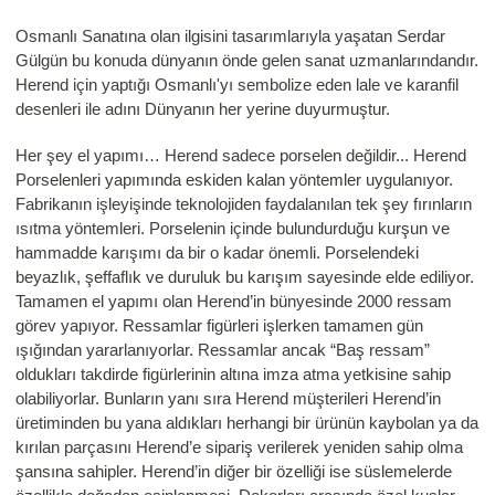
Osmanlı Sanatına olan ilgisini tasarımlarıyla yaşatan Serdar
Gülgün bu konuda dünyanın önde gelen sanat uzmanlarındandır.
Herend için yaptığı Osmanlı'yı sembolize eden lale ve karanfil
desenleri ile adını Dünyanın her yerine duyurmuştur.
Her şey el yapımı… Herend sadece porselen değildir... Herend
Porselenleri yapımında eskiden kalan yöntemler uygulanıyor.
Fabrikanın işleyişinde teknolojiden faydalanılan tek şey fırınların
ısıtma yöntemleri. Porselenin içinde bulundurduğu kurşun ve
hammadde karışımı da bir o kadar önemli. Porselendeki
beyazlık, şeffaflık ve duruluk bu karışım sayesinde elde ediliyor.
Tamamen el yapımı olan Herend’in bünyesinde 2000 ressam
görev yapıyor. Ressamlar figürleri işlerken tamamen gün
ışığından yararlanıyorlar. Ressamlar ancak “Baş ressam”
oldukları takdirde figürlerinin altına imza atma yetkisine sahip
olabiliyorlar. Bunların yanı sıra Herend müşterileri Herend’in
üretiminden bu yana aldıkları herhangi bir ürünün kaybolan ya da
kırılan parçasını Herend’e sipariş verilerek yeniden sahip olma
şansına sahipler. Herend’in diğer bir özelliği ise süslemelerde