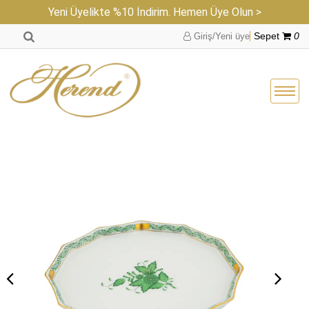
Yeni Üyelikte %10 İndirim. Hemen Üye Olun >
Giriş/Yeni üye
Sepet
0