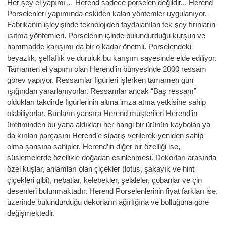
Her şey el yapımı… Herend sadece porselen değildir... Herend
Porselenleri yapımında eskiden kalan yöntemler uygulanıyor.
Fabrikanın işleyişinde teknolojiden faydalanılan tek şey fırınların
ısıtma yöntemleri. Porselenin içinde bulundurduğu kurşun ve
hammadde karışımı da bir o kadar önemli. Porselendeki
beyazlık, şeffaflık ve duruluk bu karışım sayesinde elde ediliyor.
Tamamen el yapımı olan Herend’in bünyesinde 2000 ressam
görev yapıyor. Ressamlar figürleri işlerken tamamen gün
ışığından yararlanıyorlar. Ressamlar ancak “Baş ressam”
oldukları takdirde figürlerinin altına imza atma yetkisine sahip
olabiliyorlar. Bunların yansıra Herend müşterileri Herend’in
üretiminden bu yana aldıkları her hangi bir ürünün kaybolan ya
da kırılan parçasını Herend’e sipariş verilerek yeniden sahip
olma şansına sahipler. Herend’in diğer bir özelliği ise,
süslemelerde özellikle doğadan esinlenmesi. Dekorları arasında
özel kuşlar, anlamları olan çiçekler (lotus, şakayık ve hint
çiçekleri gibi), nebatlar, kelebekler, şelaleler, çobanlar ve çin
desenleri bulunmaktadır. Herend Porselenlerinin fiyat farkları ise,
üzerinde bulundurduğu dekorların ağırlığına ve bolluğuna göre
değişmektedir.