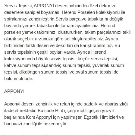
Servis Tepsisi, APPONYI desen,birbirinden özel dekor ve
desenlere sahip el boyaması Herend Porselen koleksiyonu ile
sofralarınızı zenginleştirin.Servis parça ve tabaklarını değişik
boylarda yemek tabakları ile tamamlayabilirsiniz. Herend
porselen yemek takımınızı oluştururken, takım parçalarınızı tekli
olarak seçebilir arzunuza göre set oluşturabilirsiniz. Ayrıca
birbirinden farklı desen ve dekorları da karıştırabilirsiniz. Bu
servis tepsisinin çeşitli boyları vardır. Ayrıca Herend
koleksiyonunda büyük servis tepsisi, küçük servis tepsisi,
kahve sunum tepsisi,sandviç sunum tepsisi, yuvarlak sunum
tepsisi, dikdörtgen sunum tepsisi ve oval sunum tepsisi de
bulunmaktadır.
APPONYI
Apponyi deseni zenginlik ve refah içinde sadelik ve abartısızlığı
ifade etmektedir. Bu sade Hint çiçeği motifi geçen yüzyıl
başlarında Kont Apponyi için yapılmıştır. Egzotik Hint izleri ve
burjuvazi zarifliği ile bezenmiştir.