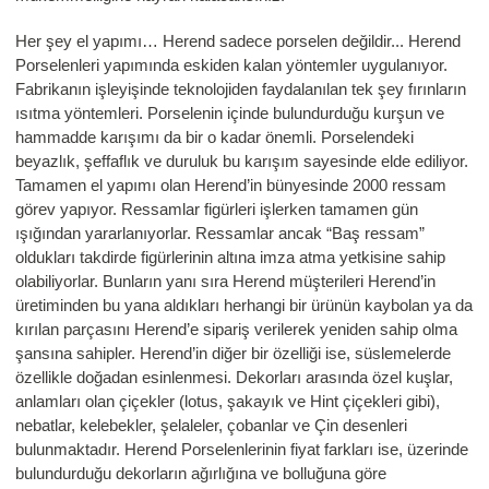
Her şey el yapımı… Herend sadece porselen değildir... Herend
Porselenleri yapımında eskiden kalan yöntemler uygulanıyor.
Fabrikanın işleyişinde teknolojiden faydalanılan tek şey fırınların
ısıtma yöntemleri. Porselenin içinde bulundurduğu kurşun ve
hammadde karışımı da bir o kadar önemli. Porselendeki
beyazlık, şeffaflık ve duruluk bu karışım sayesinde elde ediliyor.
Tamamen el yapımı olan Herend’in bünyesinde 2000 ressam
görev yapıyor. Ressamlar figürleri işlerken tamamen gün
ışığından yararlanıyorlar. Ressamlar ancak “Baş ressam”
oldukları takdirde figürlerinin altına imza atma yetkisine sahip
olabiliyorlar. Bunların yanı sıra Herend müşterileri Herend’in
üretiminden bu yana aldıkları herhangi bir ürünün kaybolan ya da
kırılan parçasını Herend’e sipariş verilerek yeniden sahip olma
şansına sahipler. Herend’in diğer bir özelliği ise, süslemelerde
özellikle doğadan esinlenmesi. Dekorları arasında özel kuşlar,
anlamları olan çiçekler (lotus, şakayık ve Hint çiçekleri gibi),
nebatlar, kelebekler, şelaleler, çobanlar ve Çin desenleri
bulunmaktadır. Herend Porselenlerinin fiyat farkları ise, üzerinde
bulundurduğu dekorların ağırlığına ve bolluğuna göre