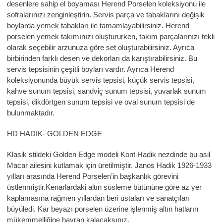
desenlere sahip el boyaması Herend Porselen koleksiyonu ile
sofralarınızı zenginleştirin. Servis parça ve tabaklarını değişik
boylarda yemek tabakları ile tamamlayabilirsiniz. Herend
porselen yemek takımınızı oluştururken, takım parçalarınızı tekli
olarak seçebilir arzunuza göre set oluşturabilirsiniz. Ayrıca
birbirinden farklı desen ve dekorları da karıştırabilirsiniz. Bu
servis tepsisinin çeşitli boyları vardır. Ayrıca Herend
koleksiyonunda büyük servis tepsisi, küçük servis tepsisi,
kahve sunum tepsisi, sandviç sunum tepsisi, yuvarlak sunum
tepsisi, dikdörtgen sunum tepsisi ve oval sunum tepsisi de
bulunmaktadır.
HD HADIK- GOLDEN EDGE
Klasik stildeki Golden Edge modeli Kont Hadik nezdinde bu asil
Macar ailesini kutlamak için üretilmiştir. Janos Hadik 1926-1933
yılları arasında Herend Porselen’in başkanlık görevini
üstlenmiştir.Kenarlardaki altın süsleme bütününe göre az yer
kaplamasına rağmen yıllardan beri ustaları ve sanatçıları
büyüledi. Kar beyazı porselen üzerine işlenmiş altın hatların
mükemmelliğine hayran kalacaksınız.