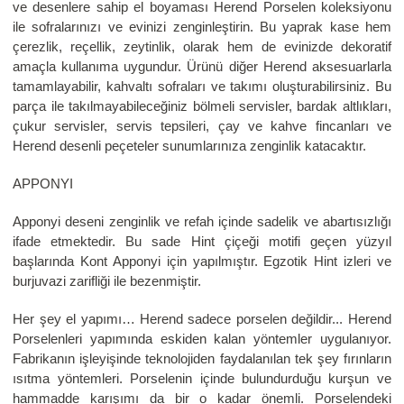
ve desenlere sahip el boyaması Herend Porselen koleksiyonu
ile sofralarınızı ve evinizi zenginleştirin. Bu yaprak kase hem
çerezlik, reçellik, zeytinlik, olarak hem de evinizde dekoratif
amaçla kullanıma uygundur. Ürünü diğer Herend aksesuarlarla
tamamlayabilir, kahvaltı sofraları ve takımı oluşturabilirsiniz. Bu
parça ile takılmayabileceğiniz bölmeli servisler, bardak altlıkları,
çukur servisler, servis tepsileri, çay ve kahve fincanları ve
Herend desenli peçeteler sunumlarınıza zenginlik katacaktır.
APPONYI
Apponyi deseni zenginlik ve refah içinde sadelik ve abartısızlığı
ifade etmektedir. Bu sade Hint çiçeği motifi geçen yüzyıl
başlarında Kont Apponyi için yapılmıştır. Egzotik Hint izleri ve
burjuvazi zarifliği ile bezenmiştir.
Her şey el yapımı… Herend sadece porselen değildir... Herend
Porselenleri yapımında eskiden kalan yöntemler uygulanıyor.
Fabrikanın işleyişinde teknolojiden faydalanılan tek şey fırınların
ısıtma yöntemleri. Porselenin içinde bulundurduğu kurşun ve
hammadde karışımı da bir o kadar önemli. Porselendeki