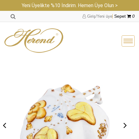
Yeni Üyelikte %10 İndirim. Hemen Üye Olun >
Giriş/Yeni üye
Sepet
0