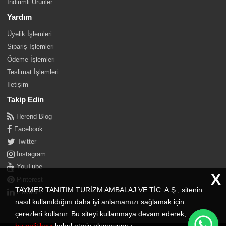
İndirimli Ürünler
Yardım
Üyelik İşlemleri
Sipariş İşlemleri
Ödeme İşlemleri
Teslimat İşlemleri
İletişim
Takip Edin
Herend Blog
Facebook
Twitter
Instagram
YouTube
X
Pinterest
TAYMER TANITIM TURİZM AMBALAJ VE TİC. A.Ş., sitenin
Linkedin
nasıl kullanıldığını daha iyi anlamamızı sağlamak için
çerezleri kullanır. Bu siteyi kullanmaya devam ederek,