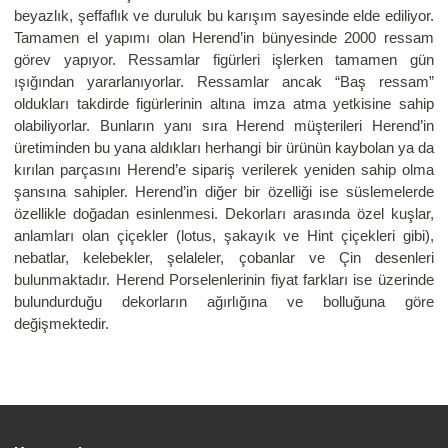
beyazlık, şeffaflık ve duruluk bu karışım sayesinde elde ediliyor.
Tamamen el yapımı olan Herend’in bünyesinde 2000 ressam
görev yapıyor. Ressamlar figürleri işlerken tamamen gün
ışığından yararlanıyorlar. Ressamlar ancak “Baş ressam”
oldukları takdirde figürlerinin altına imza atma yetkisine sahip
olabiliyorlar. Bunların yanı sıra Herend müşterileri Herend’in
üretiminden bu yana aldıkları herhangi bir ürünün kaybolan ya da
kırılan parçasını Herend’e sipariş verilerek yeniden sahip olma
şansına sahipler. Herend’in diğer bir özelliği ise süslemelerde
özellikle doğadan esinlenmesi. Dekorları arasında özel kuşlar,
anlamları olan çiçekler (lotus, şakayık ve Hint çiçekleri gibi),
nebatlar, kelebekler, şelaleler, çobanlar ve Çin desenleri
bulunmaktadır. Herend Porselenlerinin fiyat farkları ise üzerinde
bulundurduğu dekorların ağırlığına ve bolluğuna göre
değişmektedir.